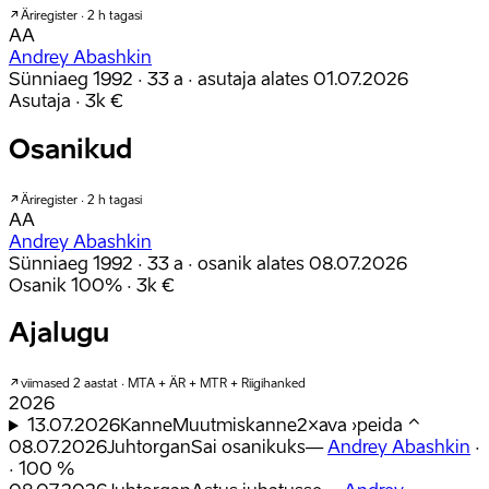
Äriregister · 2 h tagasi
AA
Andrey Abashkin
Sünniaeg 1992 · 33 a
· asutaja alates 01.07.2026
Asutaja
· 3k €
Osanikud
Äriregister · 2 h tagasi
AA
Andrey Abashkin
Sünniaeg 1992 · 33 a
· osanik alates 08.07.2026
Osanik
100%
· 3k €
Ajalugu
viimased 2 aastat · MTA + ÄR + MTR + Riigihanked
2026
13.07.2026
Kanne
Muutmiskanne
2
×
ava
›
peida
⌃
08.07.2026
Juhtorgan
Sai osanikuks
—
Andrey Abashkin
·
· 100 %