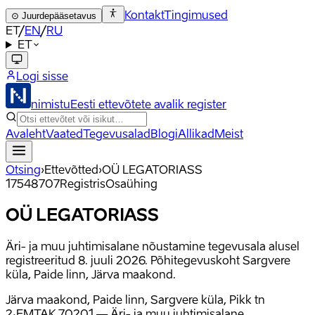
Kontakt
Tingimused
⊙
Juurdepääsetavus
ET
/
EN
/
RU
ET
Logi sisse
nimistu
Eesti ettevõtete avalik register
Avaleht
Vaated
Tegevusalad
Blogi
Allikad
Meist
Otsing
›
Ettevõtted
›
OÜ LEGATORIASS
17548707
Registris
Osaühing
OÜ LEGATORIASS
Äri- ja muu juhtimisalane nõustamine tegevusala alusel
registreeritud 8. juuli 2026. Põhitegevuskoht Sargvere
küla, Paide linn, Järva maakond.
Järva maakond, Paide linn, Sargvere küla, Pikk tn
2
·
EMTAK
70201
—
Äri- ja muu juhtimisalane