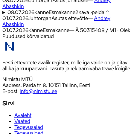
08.07.2026
Juhtorgan
Astus juhatusse
—
Andrey
Abashkin
08.07.2026
Kanne
Esmakanne
2
×
ava
›
peida
⌃
01.07.2026
Juhtorgan
Asutas ettevõtte
—
Andrey
Abashkin
01.07.2026
Kanne
Esmakanne
—
Ä 50315408 / M1 · Olek:
Puudused kõrvaldatud
Eesti ettevõtete avalik register, mille iga väide on jälgitav
allika ja kuupäevani. Tasuta ja reklaamivaba teave kõigile.
Nimistu MTÜ
Aadress: Parda tn 8, 10151 Tallinn, Eesti
E-post
:
info@nimistu.ee
Sirvi
Avaleht
Vaated
Tegevusalad
Tegevusload