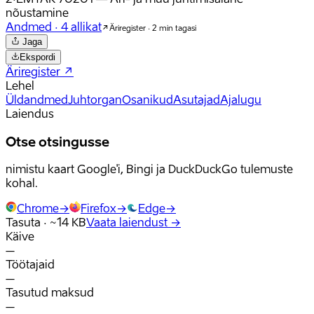
nõustamine
Andmed
·
4
allikat
Äriregister · 2 min tagasi
Jaga
Ekspordi
Äriregister
↗
Lehel
Üldandmed
Juhtorgan
Osanikud
Asutajad
Ajalugu
Laiendus
Otse otsingusse
nimistu kaart Google'i, Bingi ja DuckDuckGo tulemuste
kohal.
Chrome
→
Firefox
→
Edge
→
Tasuta · ~14 KB
Vaata laiendust
→
Käive
–
Töötajaid
–
Tasutud maksud
–