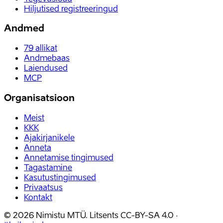
Hiljutised registreeringud
Andmed
79
allikat
Andmebaas
Laiendused
MCP
Organisatsioon
Meist
KKK
Ajakirjanikele
Anneta
Annetamise tingimused
Tagastamine
Kasutustingimused
Privaatsus
Kontakt
©
2026
Nimistu MTÜ.
Litsents
CC-BY-SA 4.0
·