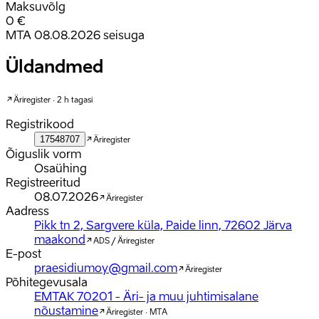
Maksuvõlg
0 €
MTA 08.08.2026 seisuga
Üldandmed
Äriregister · 2 h tagasi
Registrikood
17548707
Äriregister
Õiguslik vorm
Osaühing
Registreeritud
08.07.2026
Äriregister
Aadress
Pikk tn 2, Sargvere küla, Paide linn, 72602 Järva
maakond
ADS / Äriregister
E-post
praesidiumoy@gmail.com
Äriregister
Põhitegevusala
EMTAK 70201 - Äri- ja muu juhtimisalane
nõustamine
Äriregister · MTA