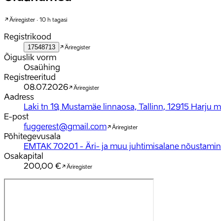
Äriregister · 10 h tagasi
Registrikood
17548713
Äriregister
Õiguslik vorm
Osaühing
Registreeritud
08.07.2026
Äriregister
Aadress
Laki tn 19, Mustamäe linnaosa, Tallinn, 12915 Harju
E-post
fuggerest@gmail.com
Äriregister
Põhitegevusala
EMTAK 70201 - Äri- ja muu juhtimisalane nõustami
Osakapital
200,00 €
Äriregister