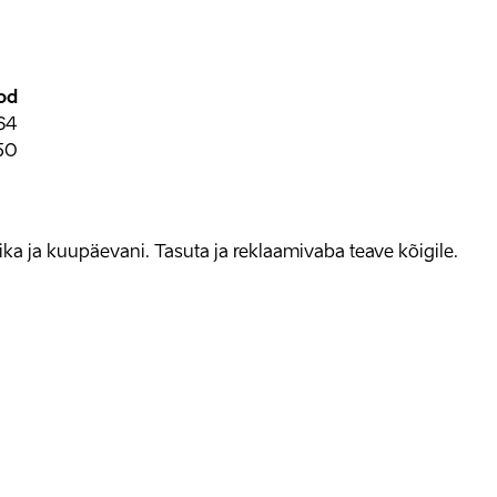
od
64
50
allika ja kuupäevani. Tasuta ja reklaamivaba teave kõigile.