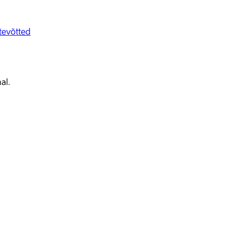
tevõtted
al.