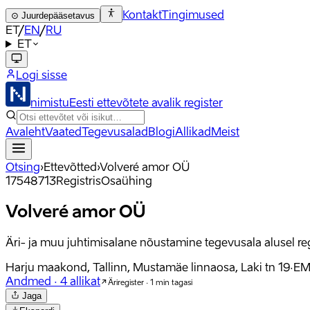
Kontakt
Tingimused
⊙
Juurdepääsetavus
ET
/
EN
/
RU
ET
Logi sisse
nimistu
Eesti ettevõtete avalik register
Avaleht
Vaated
Tegevusalad
Blogi
Allikad
Meist
Otsing
›
Ettevõtted
›
Volveré amor OÜ
17548713
Registris
Osaühing
Volveré amor OÜ
Äri- ja muu juhtimisalane nõustamine tegevusala alusel re
Harju maakond, Tallinn, Mustamäe linnaosa, Laki tn 19
·
EM
Andmed
·
4
allikat
Äriregister · 1 min tagasi
Jaga