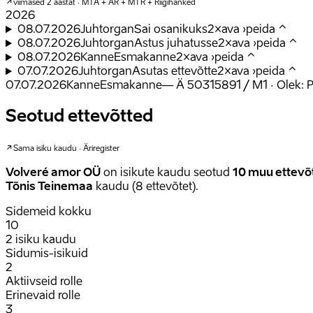
viimased 2 aastat · MTA + ÄR + MTR + Riigihanked
2026
08.07.2026
Juhtorgan
Sai osanikuks
2
×
ava
›
peida
⌃
08.07.2026
Juhtorgan
Astus juhatusse
2
×
ava
›
peida
⌃
08.07.2026
Kanne
Esmakanne
2
×
ava
›
peida
⌃
07.07.2026
Juhtorgan
Asutas ettevõtte
2
×
ava
›
peida
⌃
07.07.2026
Kanne
Esmakanne
—
Ä 50315891 / M1 · Olek: 
Seotud ettevõtted
Sama isiku kaudu · Äriregister
Volveré amor OÜ
on isikute kaudu seotud
10
muu ettevõ
Tõnis Teinemaa
kaudu (
8
ettevõtet).
Sidemeid kokku
10
2 isiku kaudu
Sidumis-isikuid
2
Aktiivseid rolle
Erinevaid rolle
3