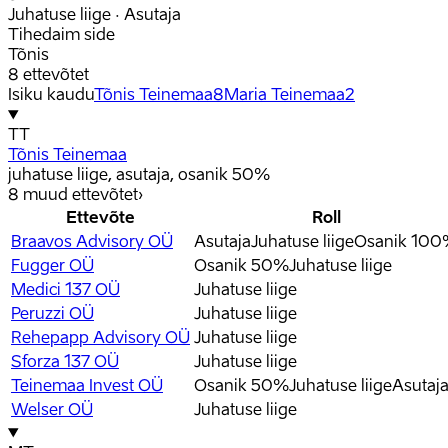
Juhatuse liige · Asutaja
Tihedaim side
Tõnis
8 ettevõtet
Isiku kaudu
Tõnis Teinemaa
8
Maria Teinemaa
2
TT
Tõnis Teinemaa
juhatuse liige, asutaja, osanik 50%
8
muud ettevõtet
›
Ettevõte
Roll
Braavos Advisory OÜ
Asutaja
Juhatuse liige
Osanik 10
Fugger OÜ
Osanik 50%
Juhatuse liige
Medici 137 OÜ
Juhatuse liige
Peruzzi OÜ
Juhatuse liige
Rehepapp Advisory OÜ
Juhatuse liige
Sforza 137 OÜ
Juhatuse liige
Teinemaa Invest OÜ
Osanik 50%
Juhatuse liige
Asutaj
Welser OÜ
Juhatuse liige