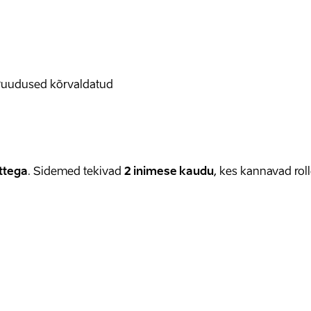
Puudused kõrvaldatud
ttega
. Sidemed tekivad
2
inimese
kaudu
, kes kannavad roll