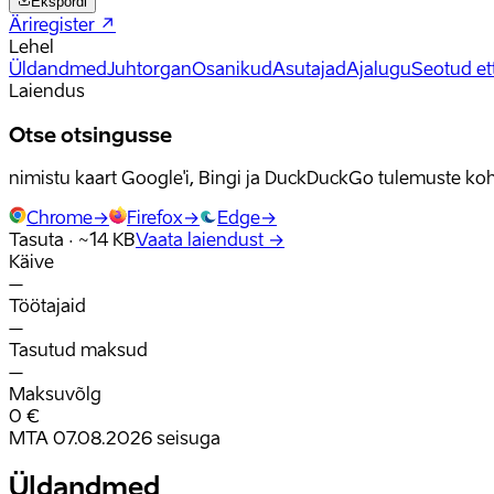
Ekspordi
Äriregister
↗
Lehel
Üldandmed
Juhtorgan
Osanikud
Asutajad
Ajalugu
Seotud et
Laiendus
Otse otsingusse
nimistu kaart Google'i, Bingi ja DuckDuckGo tulemuste koh
Chrome
→
Firefox
→
Edge
→
Tasuta · ~14 KB
Vaata laiendust
→
Käive
–
Töötajaid
–
Tasutud maksud
–
Maksuvõlg
0 €
MTA 07.08.2026 seisuga
Üldandmed