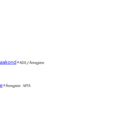
 maakond
ADS / Äriregister
ne
Äriregister · MTA