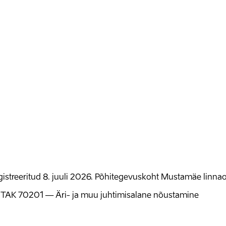
gistreeritud 8. juuli 2026. Põhitegevuskoht Mustamäe linna
TAK
70201
—
Äri- ja muu juhtimisalane nõustamine