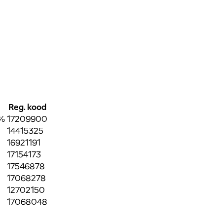
Reg. kood
0%
17209900
14415325
16921191
17154173
17546878
17068278
a
12702150
17068048