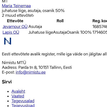
MT
Maria Teinemaa
juhatuse liige, asutaja, osanik 50%
2
muud ettevõtet
›
Ettevõte
Roll
Reg. ko
Jevamour OÜ
Asutaja
168574
Lapis OÜ
Juhatuse liige
Asutaja
Osanik 100%
171460
Eesti ettevõtete avalik register, mille iga väide on jälgitav 
Nimistu MTÜ
Aadress: Parda tn 8, 10151 Tallinn, Eesti
E-post
:
info@nimistu.ee
Sirvi
Avaleht
Vaated
Tegevusalad
Tegevusload