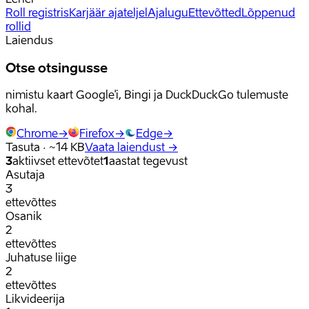
Roll registris
Karjäär ajateljel
Ajalugu
Ettevõtted
Lõppenud
rollid
Laiendus
Otse otsingusse
nimistu kaart Google'i, Bingi ja DuckDuckGo tulemuste
kohal.
Chrome
→
Firefox
→
Edge
→
Tasuta · ~14 KB
Vaata laiendust
→
3
aktiivset ettevõtet
1
aastat tegevust
Asutaja
3
ettevõttes
Osanik
2
ettevõttes
Juhatuse liige
2
ettevõttes
Likvideerija