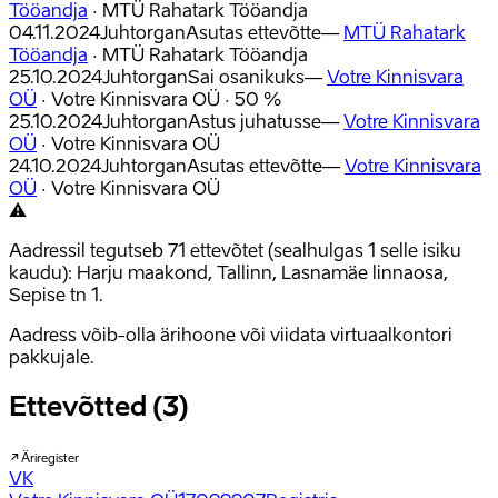
Tööandja
·
MTÜ Rahatark Tööandja
04.11.2024
Juhtorgan
Asutas ettevõtte
—
MTÜ Rahatark
Tööandja
·
MTÜ Rahatark Tööandja
25.10.2024
Juhtorgan
Sai osanikuks
—
Votre Kinnisvara
OÜ
·
Votre Kinnisvara OÜ · 50 %
25.10.2024
Juhtorgan
Astus juhatusse
—
Votre Kinnisvara
OÜ
·
Votre Kinnisvara OÜ
24.10.2024
Juhtorgan
Asutas ettevõtte
—
Votre Kinnisvara
OÜ
·
Votre Kinnisvara OÜ
⚠
Aadressil tegutseb 71 ettevõtet (sealhulgas 1 selle isiku
kaudu): Harju maakond, Tallinn, Lasnamäe linnaosa,
Sepise tn 1.
Aadress võib-olla ärihoone või viidata virtuaalkontori
pakkujale.
Ettevõtted (3)
Äriregister
VK