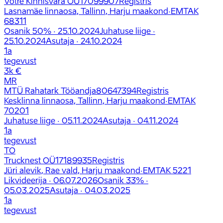
Votre Kinnisvara OÜ
17099907
Registris
Lasnamäe linnaosa, Tallinn, Harju maakond
·
EMTAK
68311
Osanik
50%
· 25.10.2024
Juhatuse liige
·
25.10.2024
Asutaja
· 24.10.2024
1
a
tegevust
3k €
MR
MTÜ Rahatark Tööandja
80647394
Registris
Kesklinna linnaosa, Tallinn, Harju maakond
·
EMTAK
70201
Juhatuse liige
· 05.11.2024
Asutaja
· 04.11.2024
1
a
tegevust
TO
Trucknest OÜ
17189935
Registris
Jüri alevik, Rae vald, Harju maakond
·
EMTAK
5221
Likvideerija
· 06.07.2026
Osanik
33%
·
05.03.2025
Asutaja
· 04.03.2025
1
a
tegevust