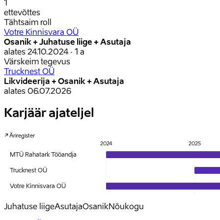
1
ettevõttes
Tähtsaim roll
Votre Kinnisvara OÜ
Osanik + Juhatuse liige + Asutaja
alates
24.10.2024
· 1 a
Värskeim tegevus
Trucknest OÜ
Likvideerija + Osanik + Asutaja
alates
06.07.2026
Karjäär ajateljel
Äriregister
2024
2025
MTÜ Rahatark Tööandja
Trucknest OÜ
Votre Kinnisvara OÜ
Juhatuse liige
Asutaja
Osanik
Nõukogu