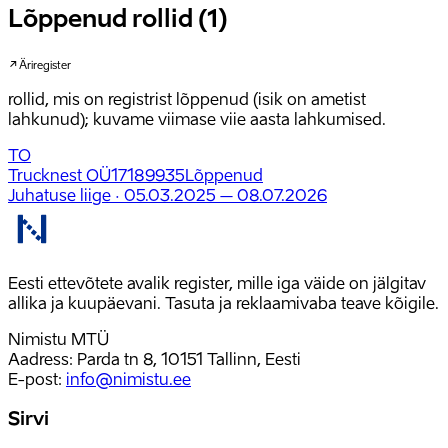
Lõppenud rollid (1)
Äriregister
rollid, mis on registrist lõppenud (isik on ametist
lahkunud); kuvame viimase viie aasta lahkumised.
TO
Trucknest OÜ
17189935
Lõppenud
Juhatuse liige
·
05.03.2025 – 08.07.2026
Eesti ettevõtete avalik register, mille iga väide on jälgitav
allika ja kuupäevani. Tasuta ja reklaamivaba teave kõigile.
Nimistu MTÜ
Aadress: Parda tn 8, 10151 Tallinn, Eesti
E-post
:
info@nimistu.ee
Sirvi