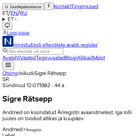
Kontakt
Tingimused
⊙
Juurdepääsetavus
ET
/
EN
/
RU
ET
Logi sisse
nimistu
Eesti ettevõtete avalik register
Avaleht
Vaated
Tegevusalad
Blogi
Allikad
Meist
Otsing
›
Isikud
›
Sigre Rätsepp
SR
Sündinud
12.07.1982
·
44
a
Sigre Rätsepp
Andmed on koondatud Äriregistri avaandmetest. Iga rolli
juures on toodud allikas ja kuupäev.
Andmed
Äriregister
Lehel