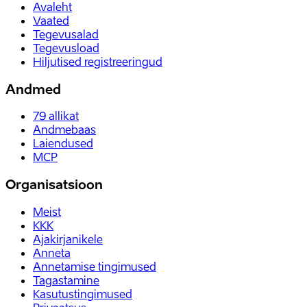
Avaleht
Vaated
Tegevusalad
Tegevusload
Hiljutised registreeringud
Andmed
79
allikat
Andmebaas
Laiendused
MCP
Organisatsioon
Meist
KKK
Ajakirjanikele
Anneta
Annetamise tingimused
Tagastamine
Kasutustingimused