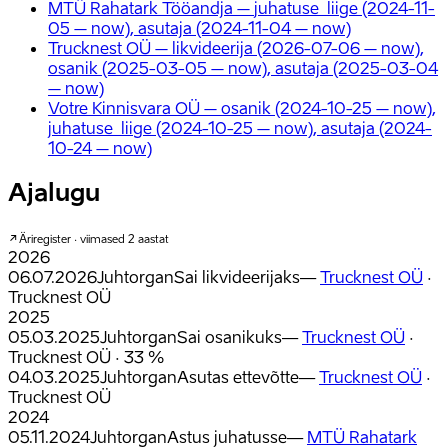
MTÜ Rahatark Tööandja
–
juhatuse_liige (2024-11-
05 – now), asutaja (2024-11-04 – now)
Trucknest OÜ
–
likvideerija (2026-07-06 – now),
osanik (2025-03-05 – now), asutaja (2025-03-04
– now)
Votre Kinnisvara OÜ
–
osanik (2024-10-25 – now),
juhatuse_liige (2024-10-25 – now), asutaja (2024-
10-24 – now)
Ajalugu
Äriregister · viimased 2 aastat
2026
06.07.2026
Juhtorgan
Sai likvideerijaks
—
Trucknest OÜ
·
Trucknest OÜ
2025
05.03.2025
Juhtorgan
Sai osanikuks
—
Trucknest OÜ
·
Trucknest OÜ · 33 %
04.03.2025
Juhtorgan
Asutas ettevõtte
—
Trucknest OÜ
·
Trucknest OÜ
2024
05.11.2024
Juhtorgan
Astus juhatusse
—
MTÜ Rahatark