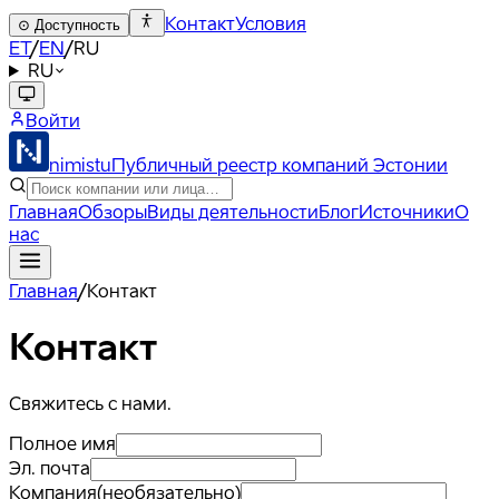
Контакт
Условия
⊙
Доступность
ET
/
EN
/
RU
RU
Войти
nimistu
Публичный реестр компаний Эстонии
Главная
Обзоры
Виды деятельности
Блог
Источники
О
нас
Главная
/
Контакт
Контакт
Свяжитесь с нами.
Полное имя
Эл. почта
Компания
(
необязательно
)