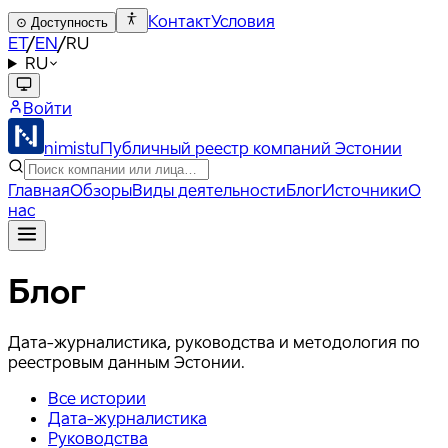
Контакт
Условия
⊙
Доступность
ET
/
EN
/
RU
RU
Войти
nimistu
Публичный реестр компаний Эстонии
Главная
Обзоры
Виды деятельности
Блог
Источники
О
нас
Блог
Дата-журналистика, руководства и методология по
реестровым данным Эстонии.
Все истории
Дата-журналистика
Руководства