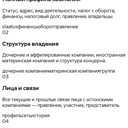
Статус, адрес, вид деятельности, налог с оборота,
финансы, налоговый долг, правление, владельцы.
staatus
финансы
оборот
правление
02
Структура владения
Дочерние и аффилированные компании, иностранная
материнская компания и структура концерна.
дочерние компании
материнская компания
группа
03
Лица и связи
Все текущие и прошлые связи лица с эстонскими
компаниями — правление, участник, представитель.
профиль
сеть
история
04