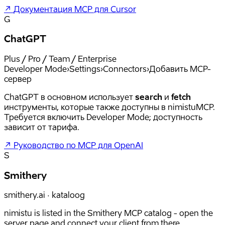
↗
Документация MCP для Cursor
G
ChatGPT
Plus / Pro / Team / Enterprise
Developer Mode
›
Settings
›
Connectors
›
Добавить MCP-
сервер
ChatGPT в основном использует
search
и
fetch
инструменты, которые также доступны в nimistuMCP.
Требуется включить Developer Mode; доступность
зависит от тарифа.
↗
Руководство по MCP для OpenAI
S
Smithery
smithery.ai · kataloog
nimistu is listed in the Smithery MCP catalog - open the
server page and connect your client from there.