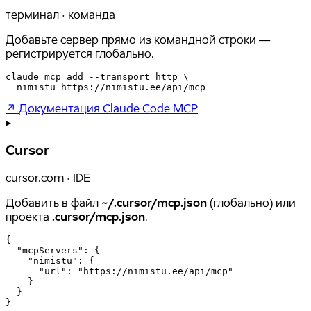
терминал · команда
Добавьте сервер прямо из командной строки —
регистрируется глобально.
claude mcp add --transport http \

  nimistu https://nimistu.ee/api/mcp
↗
Документация Claude Code MCP
▸
Cursor
cursor.com · IDE
Добавить в файл
~/.cursor/mcp.json
(глобально) или
проекта
.cursor/mcp.json
.
{

  "mcpServers": {

    "nimistu": {

      "url": "https://nimistu.ee/api/mcp"

    }

  }

}