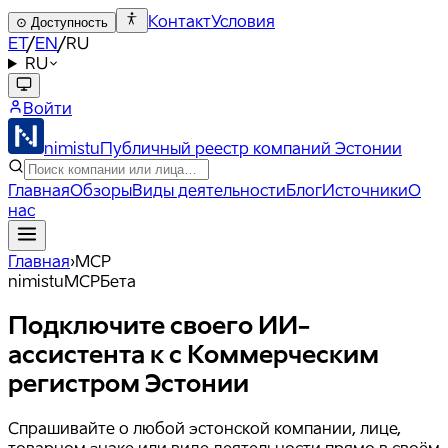
Контакт
Условия
⊙
Доступность
ET
/
EN
/
RU
RU
Войти
nimistu
Публичный реестр компаний Эстонии
Главная
Обзоры
Виды деятельности
Блог
Источники
О
нас
Главная
›
MCP
nimistu
MCP
Бета
Подключите своего ИИ-
ассистента к
с Коммерческим
регистром Эстонии
Спрашивайте о любой эстонской компании, лице,
товарном знаке или виде деятельности прямо в своём