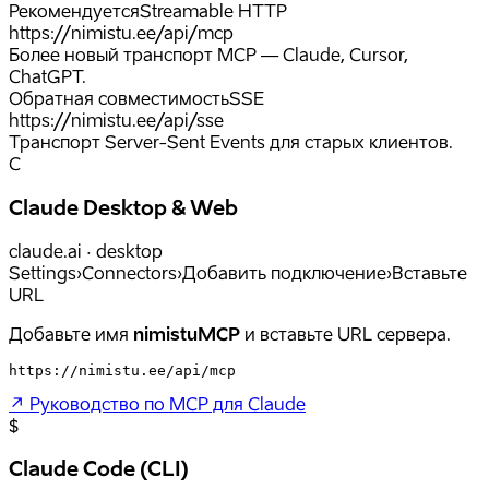
Рекомендуется
Streamable HTTP
https://nimistu.ee/api/mcp
Более новый транспорт MCP — Claude, Cursor,
ChatGPT.
Обратная совместимость
SSE
https://nimistu.ee/api/sse
Транспорт Server-Sent Events для старых клиентов.
C
Claude Desktop & Web
claude.ai · desktop
Settings
›
Connectors
›
Добавить подключение
›
Вставьте
URL
Добавьте имя
nimistuMCP
и вставьте URL сервера.
https://nimistu.ee/api/mcp
↗
Руководство по MCP для Claude
$
Claude Code (CLI)