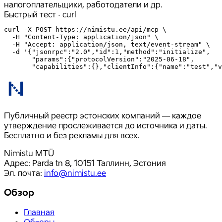
налогоплательщики, работодатели и др.
Быстрый тест · curl
curl -X POST https://nimistu.ee/api/mcp \

  -H "Content-Type: application/json" \

  -H "Accept: application/json, text/event-stream" \

  -d '{"jsonrpc":"2.0","id":1,"method":"initialize",

       "params":{"protocolVersion":"2025-06-18",

       "capabilities":{},"clientInfo":{"name":"test","v
Публичный реестр эстонских компаний — каждое
утверждение прослеживается до источника и даты.
Бесплатно и без рекламы для всех.
Nimistu MTÜ
Адрес: Parda tn 8, 10151 Таллинн, Эстония
Эл. почта
:
info@nimistu.ee
Обзор
Главная