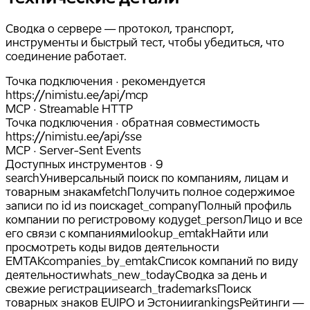
Сводка о сервере — протокол, транспорт,
инструменты и быстрый тест, чтобы убедиться, что
соединение работает.
Точка подключения · рекомендуется
https://nimistu.ee
/api/mcp
MCP · Streamable HTTP
Точка подключения · обратная совместимость
https://nimistu.ee
/api/sse
MCP · Server-Sent Events
Доступных инструментов · 9
search
Универсальный поиск по компаниям, лицам и
товарным знакам
fetch
Получить полное содержимое
записи по id из поиска
get_company
Полный профиль
компании по регистровому коду
get_person
Лицо и все
его связи с компаниями
lookup_emtak
Найти или
просмотреть коды видов деятельности
EMTAK
companies_by_emtak
Список компаний по виду
деятельности
whats_new_today
Сводка за день и
свежие регистрации
search_trademarks
Поиск
товарных знаков EUIPO и Эстонии
rankings
Рейтинги —