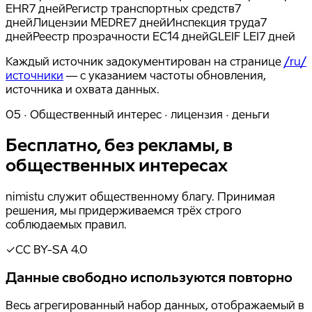
EHR
7 дней
Регистр транспортных средств
7
дней
Лицензии MEDRE
7 дней
Инспекция труда
7
дней
Реестр прозрачности ЕС
14 дней
GLEIF LEI
7 дней
Каждый источник задокументирован на странице
/ru/
источники
— с указанием частоты обновления,
источника и охвата данных.
05 · Общественный интерес · лицензия · деньги
Бесплатно, без рекламы, в
общественных интересах
nimistu служит общественному благу. Принимая
решения, мы придерживаемся трёх строго
соблюдаемых правил.
✓
CC BY-SA 4.0
Данные свободно используются повторно
Весь агрегированный набор данных, отображаемый в