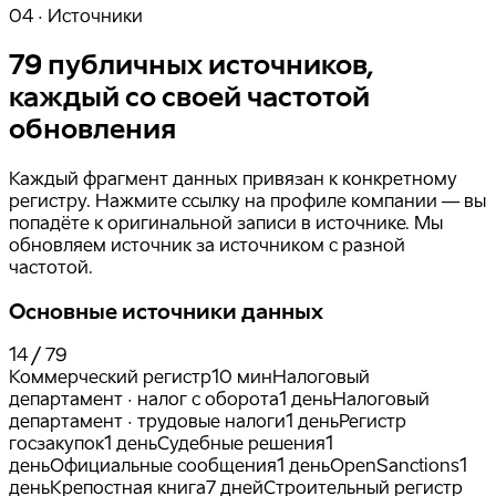
04 · Источники
79 публичных источников,
каждый со своей частотой
обновления
Каждый фрагмент данных привязан к конкретному
регистру. Нажмите ссылку на профиле компании — вы
попадёте к оригинальной записи в источнике. Мы
обновляем источник за источником с разной
частотой.
Основные источники данных
14
/
79
Коммерческий регистр
10 мин
Налоговый
департамент · налог с оборота
1 день
Налоговый
департамент · трудовые налоги
1 день
Регистр
госзакупок
1 день
Судебные решения
1
день
Официальные сообщения
1 день
OpenSanctions
1
день
Крепостная книга
7 дней
Строительный регистр