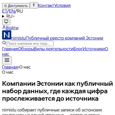
Контакт
Условия
⊙
Доступность
ET
/
EN
/
RU
RU
Войти
nimistu
Публичный реестр компаний Эстонии
Главная
Обзоры
Виды деятельности
Блог
Источники
О
нас
Главная
›
О нас
О нас
Компании Эстонии как
публичный
набор данных
, где каждая цифра
прослеживается до источника
nimistu собирает публичные записи об эстонских
компаниях на одной странице — деловые связи,