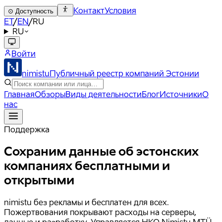
Контакт
Условия
⊙
Доступность
ET
/
EN
/
RU
RU
Войти
nimistu
Публичный реестр компаний Эстонии
Главная
Обзоры
Виды деятельности
Блог
Источники
О
нас
Поддержка
Сохраним данные об эстонских
компаниях
бесплатными и
открытыми
nimistu без рекламы и бесплатен для всех.
Пожертвования покрывают расходы на серверы,
данные и разработку. Управляется НКО Nimistu MTÜ.