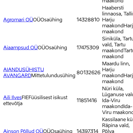
maakond
Haabersti
linnaosa, Tall
Agromari OÜ
OÜ
Osaühing
14328810
Harju
maakond
Har
maakond
Siniküla, Tart
vald, Tartu
Aiaampsud OÜ
OÜ
Osaühing
17475309
maakond
Tart
maakond
Maardu linn,
AIANDUSÜHISTU
Harju
80132626
AVANGARD
Mittetulundusühing
maakond
Har
maakond
Nüri küla,
Lüganuse val
Aili Ilves
FIE
Füüsilisest isikust
11851416
Ida-Viru
ettevõtja
maakond
Ida-
Viru maakon
Kassilaane kü
Räpina vald,
Ainson Põllud OÜ
OÜ
Osaühing
14397314
Põlva