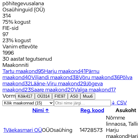
põhitegevusalana
Osaühinguid (OÜ)
314
75% kogust
FIE-sid
97
23% kogust
Vanim ettevõte
1996
30 aastat tegutsenud
Maakonniti
Tartu maakond
95
Harju maakond
41
Pärnu
maakond
40
Viljandi maakond
38
Võru maakond
36
Põlva
maakond
32
Lääne-Viru maakond
29
Jõgeva
maakond
23
Saare maakond
20
Valga maakond
17
Vorm
Kõik
417
OÜ
314
FIE
97
AS
0
Muu
6
↓ CSV
Nimi ↑
Reg. kood
Asukoht
Nõmme
linnaosa, Tall
1Väekasmari OÜ
OÜ
Osaühing
14728573
Harju
maakond
Har