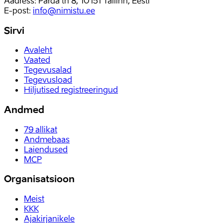
Aadress: Parda tn 8, 10151 Tallinn, Eesti
E-post
:
info@nimistu.ee
Sirvi
Avaleht
Vaated
Tegevusalad
Tegevusload
Hiljutised registreeringud
Andmed
79
allikat
Andmebaas
Laiendused
MCP
Organisatsioon
Meist
KKK
Ajakirjanikele