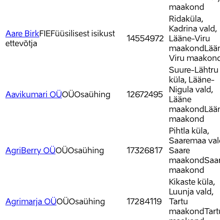
maakond
Ridaküla,
Kadrina vald,
Aare Birk
FIE
Füüsilisest isikust
14554972
Lääne-Viru
ettevõtja
maakond
Lää
Viru maakon
Suure-Lähtru
küla, Lääne-
Nigula vald,
Aavikumari OÜ
OÜ
Osaühing
12672495
Lääne
maakond
Lää
maakond
Pihtla küla,
Saaremaa val
AgriBerry OÜ
OÜ
Osaühing
17326817
Saare
maakond
Saa
maakond
Kikaste küla,
Luunja vald,
Agrimarja OÜ
OÜ
Osaühing
17284119
Tartu
maakond
Tart