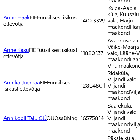
maakond
Kolga-Aabla
küla, Kuusalu
Anne Haak
FIE
Füüsilisest isikust
14023329
vald, Harju
ettevõtja
maakond
Har
maakond
Avanduse kül
Väike-Maarja
Anne Kasu
FIE
Füüsilisest isikust
11820137
vald, Lääne-V
ettevõtja
maakond
Lää
Viru maakon
Ridaküla,
Viljandi vald,
Annika Jõemaa
FIE
Füüsilisest
12894801
Viljandi
isikust ettevõtja
maakond
Vilj
maakond
Saareküla,
Viljandi vald,
Annikooli Talu OÜ
OÜ
Osaühing
16575814
Viljandi
maakond
Vilj
maakond
Päkste küla,