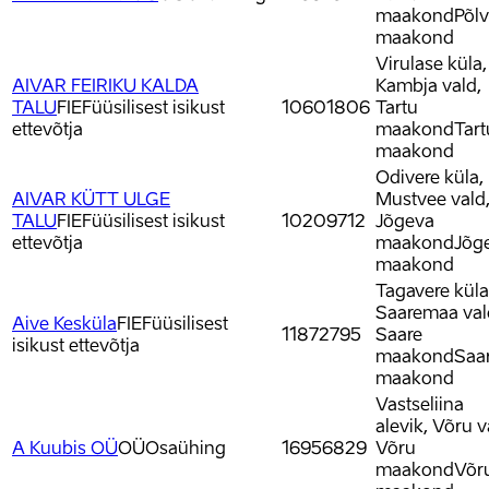
maakond
Põl
maakond
Virulase küla,
AIVAR FEIRIKU KALDA
Kambja vald,
TALU
FIE
Füüsilisest isikust
10601806
Tartu
ettevõtja
maakond
Tart
maakond
Odivere küla,
AIVAR KÜTT ULGE
Mustvee vald
TALU
FIE
Füüsilisest isikust
10209712
Jõgeva
ettevõtja
maakond
Jõg
maakond
Tagavere küla
Saaremaa val
Aive Kesküla
FIE
Füüsilisest
11872795
Saare
isikust ettevõtja
maakond
Saa
maakond
Vastseliina
alevik, Võru v
A Kuubis OÜ
OÜ
Osaühing
16956829
Võru
maakond
Võr