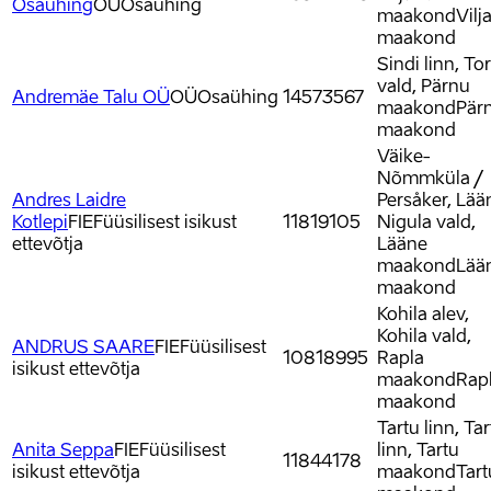
Osaühing
OÜ
Osaühing
maakond
Vilj
maakond
Sindi linn, Tor
vald, Pärnu
Andremäe Talu OÜ
OÜ
Osaühing
14573567
maakond
Pär
maakond
Väike-
Nõmmküla /
Andres Laidre
Persåker, Lää
Kotlepi
FIE
Füüsilisest isikust
11819105
Nigula vald,
ettevõtja
Lääne
maakond
Lää
maakond
Kohila alev,
Kohila vald,
ANDRUS SAARE
FIE
Füüsilisest
10818995
Rapla
isikust ettevõtja
maakond
Rap
maakond
Tartu linn, Ta
Anita Seppa
FIE
Füüsilisest
linn, Tartu
11844178
isikust ettevõtja
maakond
Tart