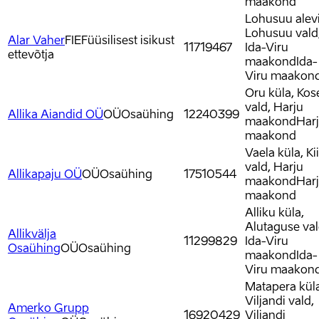
maakond
Lohusuu alevi
Lohusuu vald
Alar Vaher
FIE
Füüsilisest isikust
11719467
Ida-Viru
ettevõtja
maakond
Ida-
Viru maakon
Oru küla, Kos
vald, Harju
Allika Aiandid OÜ
OÜ
Osaühing
12240399
maakond
Har
maakond
Vaela küla, Kii
vald, Harju
Allikapaju OÜ
OÜ
Osaühing
17510544
maakond
Har
maakond
Alliku küla,
Alutaguse val
Allikvälja
11299829
Ida-Viru
Osaühing
OÜ
Osaühing
maakond
Ida-
Viru maakon
Matapera küla
Viljandi vald,
Amerko Grupp
16920429
Viljandi