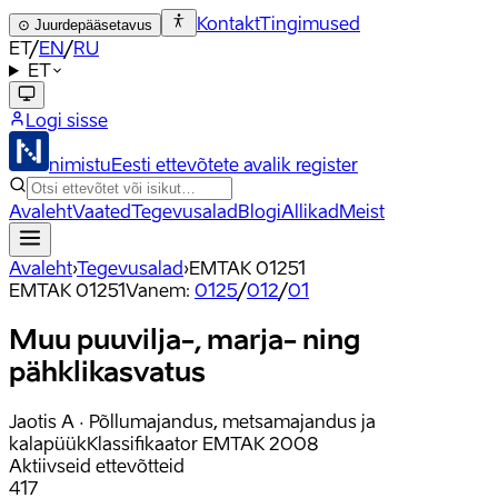
Kontakt
Tingimused
⊙
Juurdepääsetavus
ET
/
EN
/
RU
ET
Logi sisse
nimistu
Eesti ettevõtete avalik register
Avaleht
Vaated
Tegevusalad
Blogi
Allikad
Meist
Avaleht
›
Tegevusalad
›
EMTAK
01251
EMTAK
01251
Vanem
:
0125
/
012
/
01
Muu puuvilja-, marja- ning
pähklikasvatus
Jaotis
A
·
Põllumajandus, metsamajandus ja
kalapüük
Klassifikaator
EMTAK 2008
Aktiivseid ettevõtteid
417