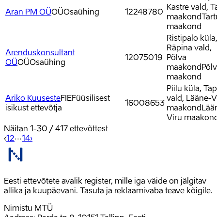
Kastre vald, T
Aran PM OÜ
OÜ
Osaühing
12248780
maakond
Tart
maakond
Ristipalo küla
Räpina vald,
Arenduskonsultant
12075019
Põlva
OÜ
OÜ
Osaühing
maakond
Põl
maakond
Piilu küla, Ta
Ariko Kuuseste
FIE
Füüsilisest
vald, Lääne-V
16008653
isikust ettevõtja
maakond
Lää
Viru maakon
Näitan
1
-
30
/
417
ettevõttest
‹
1
2
···
14
›
Eesti ettevõtete avalik register, mille iga väide on jälgitav
allika ja kuupäevani. Tasuta ja reklaamivaba teave kõigile.
Nimistu MTÜ