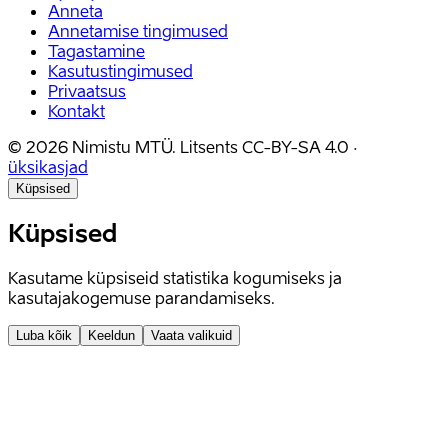
Anneta
Annetamise tingimused
Tagastamine
Kasutustingimused
Privaatsus
Kontakt
©
2026
Nimistu MTÜ.
Litsents
CC-BY-SA 4.0
·
üksikasjad
Küpsised
Küpsised
Kasutame küpsiseid statistika kogumiseks ja
kasutajakogemuse parandamiseks.
Luba kõik
Keeldun
Vaata valikuid