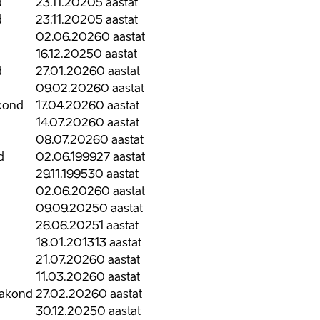
d
23.11.2020
5
aastat
d
23.11.2020
5
aastat
02.06.2026
0
aastat
16.12.2025
0
aastat
d
27.01.2026
0
aastat
09.02.2026
0
aastat
kond
17.04.2026
0
aastat
14.07.2026
0
aastat
08.07.2026
0
aastat
d
02.06.1999
27
aastat
29.11.1995
30
aastat
02.06.2026
0
aastat
09.09.2025
0
aastat
26.06.2025
1
aastat
18.01.2013
13
aastat
21.07.2026
0
aastat
11.03.2026
0
aastat
aakond
27.02.2026
0
aastat
30.12.2025
0
aastat