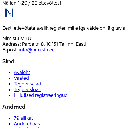
Näitan
1
-
29
/
29
ettevõttest
Eesti ettevõtete avalik register, mille iga väide on jälgitav 
Nimistu MTÜ
Aadress: Parda tn 8, 10151 Tallinn, Eesti
E-post
:
info@nimistu.ee
Sirvi
Avaleht
Vaated
Tegevusalad
Tegevusload
Hiljutised registreeringud
Andmed
79
allikat
Andmebaas