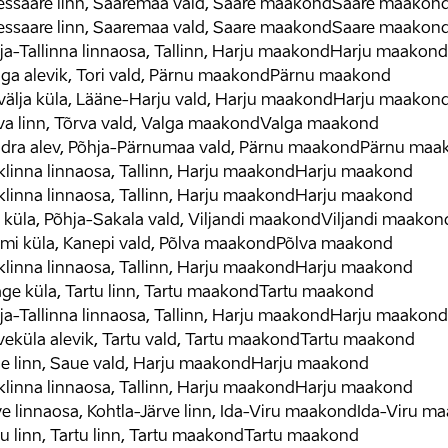
essaare linn, Saaremaa vald, Saare maakond
Saare maakon
essaare linn, Saaremaa vald, Saare maakond
Saare maakon
ja-Tallinna linnaosa, Tallinn, Harju maakond
Harju maakond
ga alevik, Tori vald, Pärnu maakond
Pärnu maakond
tvälja küla, Lääne-Harju vald, Harju maakond
Harju maakon
va linn, Tõrva vald, Valga maakond
Valga maakond
dra alev, Põhja-Pärnumaa vald, Pärnu maakond
Pärnu maa
klinna linnaosa, Tallinn, Harju maakond
Harju maakond
klinna linnaosa, Tallinn, Harju maakond
Harju maakond
 küla, Põhja-Sakala vald, Viljandi maakond
Viljandi maakon
mi küla, Kanepi vald, Põlva maakond
Põlva maakond
klinna linnaosa, Tallinn, Harju maakond
Harju maakond
ge küla, Tartu linn, Tartu maakond
Tartu maakond
ja-Tallinna linnaosa, Tallinn, Harju maakond
Harju maakond
veküla alevik, Tartu vald, Tartu maakond
Tartu maakond
e linn, Saue vald, Harju maakond
Harju maakond
klinna linnaosa, Tallinn, Harju maakond
Harju maakond
ve linnaosa, Kohtla-Järve linn, Ida-Viru maakond
Ida-Viru m
tu linn, Tartu linn, Tartu maakond
Tartu maakond