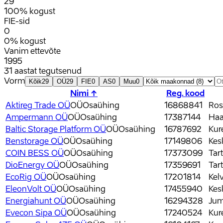
29
100% kogust
FIE-sid
0
0% kogust
Vanim ettevõte
1995
31 aastat tegutsenud
Vorm
Kõik
29
OÜ
29
FIE
0
AS
0
Muu
0
Nimi ↑
Reg. kood
Aktireg Trade OÜ
OÜ
Osaühing
16868841
Ros
Ampermann OÜ
OÜ
Osaühing
17387144
Haa
Baltic Storage Platform OÜ
OÜ
Osaühing
16787692
Kur
Benstorage OÜ
OÜ
Osaühing
17149806
Kes
COIN BESS OÜ
OÜ
Osaühing
17373099
Tar
DioEnergy OÜ
OÜ
Osaühing
17359691
Tar
EcoRig OÜ
OÜ
Osaühing
17201814
Kel
EleonVolt OÜ
OÜ
Osaühing
17455940
Kes
Energiahunt OÜ
OÜ
Osaühing
16294328
Jum
Evecon Sipa OÜ
OÜ
Osaühing
17240524
Kur