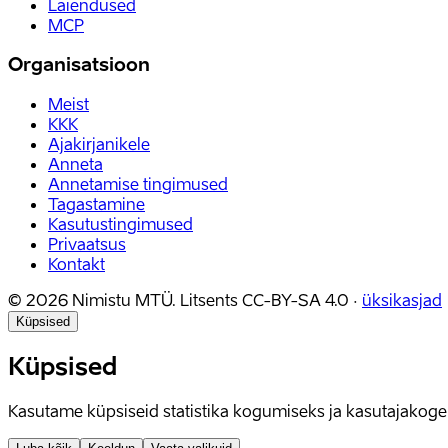
Laiendused
MCP
Organisatsioon
Meist
KKK
Ajakirjanikele
Anneta
Annetamise tingimused
Tagastamine
Kasutustingimused
Privaatsus
Kontakt
©
2026
Nimistu MTÜ.
Litsents
CC-BY-SA 4.0
·
üksikasjad
Küpsised
Küpsised
Kasutame küpsiseid statistika kogumiseks ja kasutajako