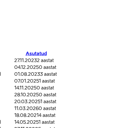
Asutatud
27.11.2023
2
aastat
04.12.2025
0
aastat
d
01.08.2023
3
aastat
07.01.2025
1
aastat
14.11.2025
0
aastat
28.10.2025
0
aastat
20.03.2025
1
aastat
11.03.2026
0
aastat
18.08.2021
4
aastat
d
14.05.2025
1
aastat