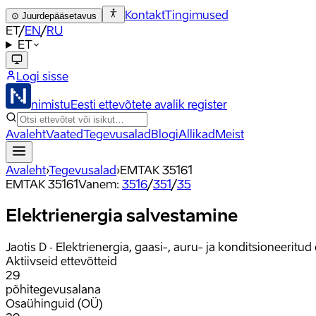
Kontakt
Tingimused
⊙
Juurdepääsetavus
ET
/
EN
/
RU
ET
Logi sisse
nimistu
Eesti ettevõtete avalik register
Avaleht
Vaated
Tegevusalad
Blogi
Allikad
Meist
Avaleht
›
Tegevusalad
›
EMTAK
35161
EMTAK
35161
Vanem
:
3516
/
351
/
35
Elektrienergia salvestamine
Jaotis
D
·
Elektrienergia, gaasi-, auru- ja konditsioneerit
Aktiivseid ettevõtteid
29
põhitegevusalana
Osaühinguid (OÜ)