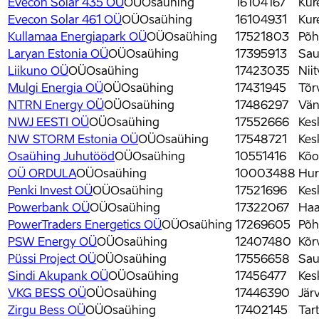
Evecon Solar 435 OÜ
OÜ
Osaühing
16104167
Kur
Evecon Solar 461 OÜ
OÜ
Osaühing
16104931
Kur
Kullamaa Energiapark OÜ
OÜ
Osaühing
17521803
Põh
Laryan Estonia OÜ
OÜ
Osaühing
17395913
Sau
Liikuno OÜ
OÜ
Osaühing
17423035
Nii
Mulgi Energia OÜ
OÜ
Osaühing
17431945
Tõr
NTRN Energy OÜ
OÜ
Osaühing
17486297
Vän
NWJ EESTI OÜ
OÜ
Osaühing
17552666
Kes
NW STORM Estonia OÜ
OÜ
Osaühing
17548721
Kes
Osaühing Juhutööd
OÜ
Osaühing
10551416
Kõo
OÜ ORDULA
OÜ
Osaühing
10003488
Hur
Penki Invest OÜ
OÜ
Osaühing
17521696
Kes
Powerbank OÜ
OÜ
Osaühing
17322067
Haa
PowerTraders Energetics OÜ
OÜ
Osaühing
17269605
Põh
PSW Energy OÜ
OÜ
Osaühing
12407480
Kõr
Püssi Project OÜ
OÜ
Osaühing
17556658
Sau
Sindi Akupank OÜ
OÜ
Osaühing
17456477
Kes
VKG BESS OÜ
OÜ
Osaühing
17446390
Jär
Zirgu Bess OÜ
OÜ
Osaühing
17402145
Tar