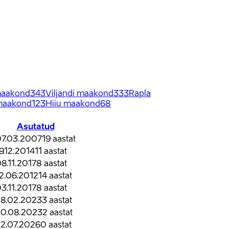
maakond
343
Viljandi maakond
333
Rapla
maakond
123
Hiiu maakond
68
Asutatud
07.03.2007
19
aastat
9.12.2014
11
aastat
8.11.2017
8
aastat
2.06.2012
14
aastat
3.11.2017
8
aastat
28.02.2023
3
aastat
30.08.2023
2
aastat
2.07.2026
0
aastat