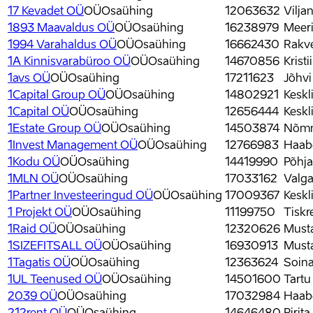
17 Kevadet OÜ
OÜ
Osaühing
12063632
Vilja
1893 Maavaldus OÜ
OÜ
Osaühing
16238979
Meeri
1994 Varahaldus OÜ
OÜ
Osaühing
16662430
Rakve
1A Kinnisvarabüroo OÜ
OÜ
Osaühing
14670856
Krist
1avs OÜ
OÜ
Osaühing
17211623
Jõhvi
1Capital Group OÜ
OÜ
Osaühing
14802921
Keskl
1Capital OÜ
OÜ
Osaühing
12656444
Keskl
1Estate Group OÜ
OÜ
Osaühing
14503874
Nõmme
1Invest Management OÜ
OÜ
Osaühing
12766983
Haabe
1Kodu OÜ
OÜ
Osaühing
14419990
Põhja
1MLN OÜ
OÜ
Osaühing
17033162
Valga
1Partner Investeeringud OÜ
OÜ
Osaühing
17009367
Keskl
1 Projekt OÜ
OÜ
Osaühing
11199750
Tiskr
1Raid OÜ
OÜ
Osaühing
12320626
Musta
1SIZEFITSALL OÜ
OÜ
Osaühing
16930913
Musta
1Tagatis OÜ
OÜ
Osaühing
12363624
Soina
1UL Teenused OÜ
OÜ
Osaühing
14501600
Tartu
2039 OÜ
OÜ
Osaühing
17032984
Haabe
212rent OÜ
OÜ
Osaühing
14646480
Pirit