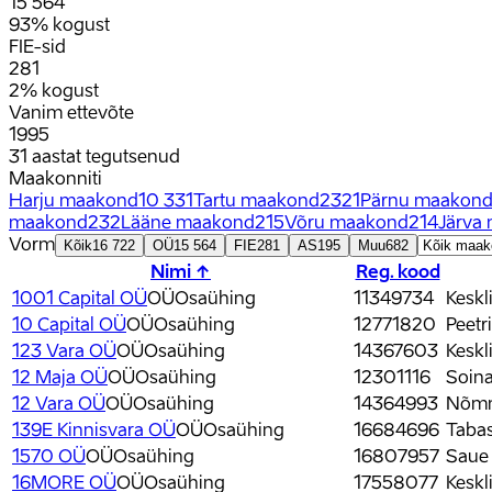
15 564
93% kogust
FIE-sid
281
2% kogust
Vanim ettevõte
1995
31 aastat tegutsenud
Maakonniti
Harju maakond
10 331
Tartu maakond
2321
Pärnu maakon
maakond
232
Lääne maakond
215
Võru maakond
214
Järva
Vorm
Kõik
16 722
OÜ
15 564
FIE
281
AS
195
Muu
682
Nimi ↑
Reg. kood
1001 Capital OÜ
OÜ
Osaühing
11349734
Keskl
10 Capital OÜ
OÜ
Osaühing
12771820
Peetr
123 Vara OÜ
OÜ
Osaühing
14367603
Keskl
12 Maja OÜ
OÜ
Osaühing
12301116
Soina
12 Vara OÜ
OÜ
Osaühing
14364993
Nõmme
139E Kinnisvara OÜ
OÜ
Osaühing
16684696
Tabas
1570 OÜ
OÜ
Osaühing
16807957
Saue 
16MORE OÜ
OÜ
Osaühing
17558077
Keskl