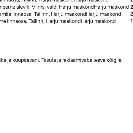
eeme alevik, Viimsi vald, Harju maakond
Harju maakond
2
mäe linnaosa, Tallinn, Harju maakond
Harju maakond
2
 linnaosa, Tallinn, Harju maakond
Harju maakond
1
allika ja kuupäevani. Tasuta ja reklaamivaba teave kõigile.