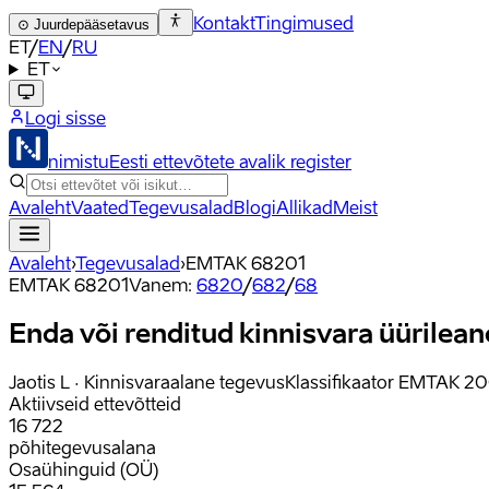
Kontakt
Tingimused
⊙
Juurdepääsetavus
ET
/
EN
/
RU
ET
Logi sisse
nimistu
Eesti ettevõtete avalik register
Avaleht
Vaated
Tegevusalad
Blogi
Allikad
Meist
Avaleht
›
Tegevusalad
›
EMTAK
68201
EMTAK
68201
Vanem
:
6820
/
682
/
68
Enda või renditud kinnisvara üürilean
Jaotis
L
·
Kinnisvaraalane tegevus
Klassifikaator
EMTAK 2
Aktiivseid ettevõtteid
16 722
põhitegevusalana
Osaühinguid (OÜ)