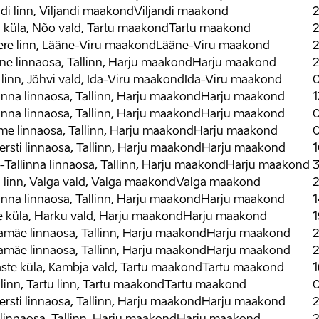
ndi linn, Viljandi maakond
Viljandi maakond
2
 küla, Nõo vald, Tartu maakond
Tartu maakond
2
re linn, Lääne-Viru maakond
Lääne-Viru maakond
2
iine linnaosa, Tallinn, Harju maakond
Harju maakond
2
 linn, Jõhvi vald, Ida-Viru maakond
Ida-Viru maakond
inna linnaosa, Tallinn, Harju maakond
Harju maakond
1
inna linnaosa, Tallinn, Harju maakond
Harju maakond
0
 linnaosa, Tallinn, Harju maakond
Harju maakond
0
rsti linnaosa, Tallinn, Harju maakond
Harju maakond
1
-Tallinna linnaosa, Tallinn, Harju maakond
Harju maakond
3
 linn, Valga vald, Valga maakond
Valga maakond
2
inna linnaosa, Tallinn, Harju maakond
Harju maakond
1
e küla, Harku vald, Harju maakond
Harju maakond
1
mäe linnaosa, Tallinn, Harju maakond
Harju maakond
2
mäe linnaosa, Tallinn, Harju maakond
Harju maakond
2
ste küla, Kambja vald, Tartu maakond
Tartu maakond
1
 linn, Tartu linn, Tartu maakond
Tartu maakond
0
rsti linnaosa, Tallinn, Harju maakond
Harju maakond
2
a linnaosa, Tallinn, Harju maakond
Harju maakond
2