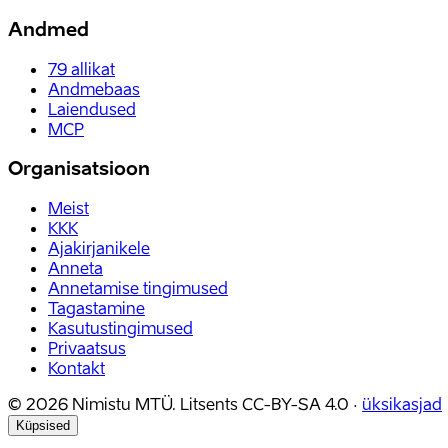
Andmed
79
allikat
Andmebaas
Laiendused
MCP
Organisatsioon
Meist
KKK
Ajakirjanikele
Anneta
Annetamise tingimused
Tagastamine
Kasutustingimused
Privaatsus
Kontakt
©
2026
Nimistu MTÜ.
Litsents
CC-BY-SA 4.0
·
üksikasjad
Küpsised