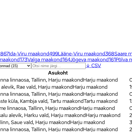
d
867
Ida-Viru maakond
499
Lääne-Viru maakond
368
Saare 
 maakond
173
Valga maakond
164
Jõgeva maakond
161
Põlva 
↓ CSV
Asukoht
inna linnaosa, Tallinn, Harju maakond
Harju maakond
i alevik, Rae vald, Harju maakond
Harju maakond
1
inna linnaosa, Tallinn, Harju maakond
Harju maakond
0
ste küla, Kambja vald, Tartu maakond
Tartu maakond
1
 linnaosa, Tallinn, Harju maakond
Harju maakond
0
alu alevik, Harku vald, Harju maakond
Harju maakond
linn, Saue vald, Harju maakond
Harju maakond
inna linnaosa, Tallinn, Harju maakond
Harju maakond
2