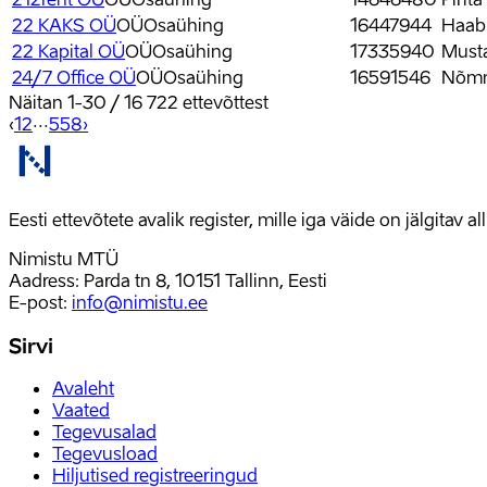
22 KAKS OÜ
OÜ
Osaühing
16447944
Haabn
22 Kapital OÜ
OÜ
Osaühing
17335940
Musta
24/7 Office OÜ
OÜ
Osaühing
16591546
Nõmme
Näitan
1
-
30
/
16 722
ettevõttest
‹
1
2
···
558
›
Eesti ettevõtete avalik register, mille iga väide on jälgitav 
Nimistu MTÜ
Aadress: Parda tn 8, 10151 Tallinn, Eesti
E-post
:
info@nimistu.ee
Sirvi
Avaleht
Vaated
Tegevusalad
Tegevusload
Hiljutised registreeringud