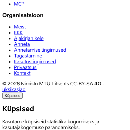
MCP
Organisatsioon
Meist
KKK
Ajakirjanikele
Anneta
Annetamise tingimused
Tagastamine
Kasutustingimused
Privaatsus
Kontakt
©
2026
Nimistu MTÜ.
Litsents
CC-BY-SA 4.0
·
üksikasjad
Küpsised
Küpsised
Kasutame küpsiseid statistika kogumiseks ja
kasutajakogemuse parandamiseks.