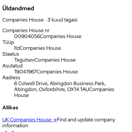
Üldandmed
Companies House · 3 kuud tagasi
Companies House nr
00904056
Companies House
Tüüp
ltd
Companies House
Staatus
Tegutsev
Companies House
Asutatud
19.04.1967
Companies House
Aadress
6 Colwell Drive, Abingdon Business Park,
Abingdon, Oxfordshire, OX14 1AU
Companies
House
Allikas
UK Companies House →
Find and update company
information