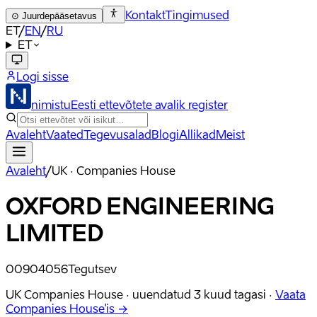
Kontakt
Tingimused
⊙
Juurdepääsetavus
ET
/
EN
/
RU
ET
Logi sisse
nimistu
Eesti ettevõtete avalik register
Avaleht
Vaated
Tegevusalad
Blogi
Allikad
Meist
Avaleht
/
UK · Companies House
OXFORD ENGINEERING
LIMITED
00904056
Tegutsev
UK Companies House ·
uuendatud
3 kuud tagasi
·
Vaata
Companies House'is →