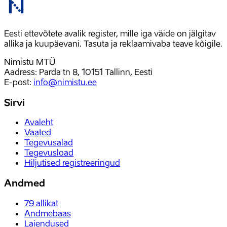
Eesti ettevõtete avalik register, mille iga väide on jälgitav
allika ja kuupäevani. Tasuta ja reklaamivaba teave kõigile.
Nimistu MTÜ
Aadress: Parda tn 8, 10151 Tallinn, Eesti
E-post
:
info@nimistu.ee
Sirvi
Avaleht
Vaated
Tegevusalad
Tegevusload
Hiljutised registreeringud
Andmed
79
allikat
Andmebaas
Laiendused