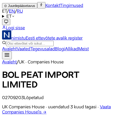
Kontakt
Tingimused
⊙
Juurdepääsetavus
ET
/
EN
/
RU
ET
Logi sisse
nimistu
Eesti ettevõtete avalik register
Avaleht
Vaated
Tegevusalad
Blogi
Allikad
Meist
Avaleht
/
UK · Companies House
BOL PEAT IMPORT
LIMITED
02709203
Lõpetatud
UK Companies House ·
uuendatud
3 kuud tagasi
·
Vaata
Companies House'is →