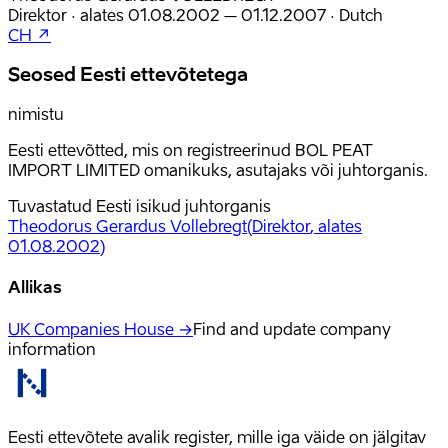
Direktor
·
alates
01.08.2002
– 01.12.2007
·
Dutch
CH ↗
Seosed Eesti ettevõtetega
nimistu
Eesti ettevõtted, mis on registreerinud BOL PEAT
IMPORT LIMITED omanikuks, asutajaks või juhtorganis.
Tuvastatud Eesti isikud juhtorganis
Theodorus Gerardus Vollebregt
(
Direktor
, alates
01.08.2002
)
Allikas
UK Companies House →
Find and update company
information
Eesti ettevõtete avalik register, mille iga väide on jälgitav