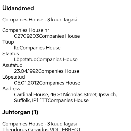
Üldandmed
Companies House · 3 kuud tagasi
Companies House nr
02709203
Companies House
Tüüp
ltd
Companies House
Staatus
Lõpetatud
Companies House
Asutatud
23.04.1992
Companies House
Lõpetatud
05.01.2012
Companies House
Aadress
Cardinal House, 46 St Nicholas Street, Ipswich,
Suffolk, IP1 1TT
Companies House
Juhtorgan (1)
Companies House · 3 kuud tagasi
Theodorus Gerardus VOLLEBREGT