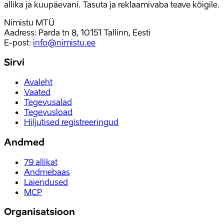
allika ja kuupäevani. Tasuta ja reklaamivaba teave kõigile.
Nimistu MTÜ
Aadress: Parda tn 8, 10151 Tallinn, Eesti
E-post
:
info@nimistu.ee
Sirvi
Avaleht
Vaated
Tegevusalad
Tegevusload
Hiljutised registreeringud
Andmed
79
allikat
Andmebaas
Laiendused
MCP
Organisatsioon