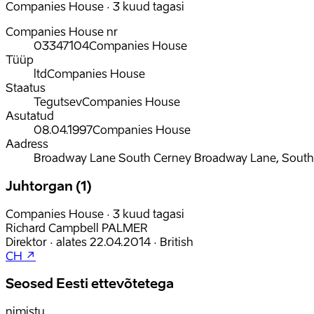
Companies House · 3 kuud tagasi
Companies House nr
03347104
Companies House
Tüüp
ltd
Companies House
Staatus
Tegutsev
Companies House
Asutatud
08.04.1997
Companies House
Aadress
Broadway Lane South Cerney Broadway Lane, South C
Juhtorgan (1)
Companies House · 3 kuud tagasi
Richard Campbell PALMER
Direktor
·
alates
22.04.2014
·
British
CH ↗
Seosed Eesti ettevõtetega
nimistu