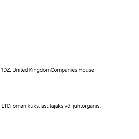
9 1DZ, United Kingdom
Companies House
LTD. omanikuks, asutajaks või juhtorganis.