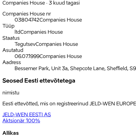
Companies House · 3 kuud tagasi
Companies House nr
03804742
Companies House
Tüüp
ltd
Companies House
Staatus
Tegutsev
Companies House
Asutatud
06.07.1999
Companies House
Aadress
Bessemer Park, Unit 3a, Shepcote Lane, Sheffield, S
Seosed Eesti ettevõtetega
nimistu
Eesti ettevõtted, mis on registreerinud JELD-WEN EUROPE 
JELD-WEN EESTI AS
Aktsionär
100%
Allikas