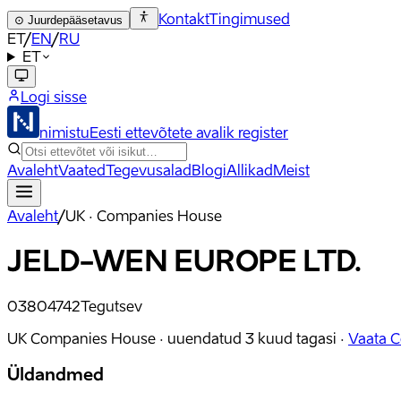
Kontakt
Tingimused
⊙
Juurdepääsetavus
ET
/
EN
/
RU
ET
Logi sisse
nimistu
Eesti ettevõtete avalik register
Avaleht
Vaated
Tegevusalad
Blogi
Allikad
Meist
Avaleht
/
UK · Companies House
JELD-WEN EUROPE LTD.
03804742
Tegutsev
UK Companies House ·
uuendatud
3 kuud tagasi
·
Vaata 
Üldandmed