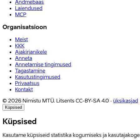
Andmebaas
Laiendused
MCP
Organisatsioon
Meist
KKK
Ajakirjanikele
Anneta
Annetamise tingimused
Tagastamine
Kasutustingimused
Privaatsus
Kontakt
©
2026
Nimistu MTÜ.
Litsents
CC-BY-SA 4.0
·
üksikasjad
Küpsised
Küpsised
Kasutame küpsiseid statistika kogumiseks ja kasutajako