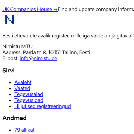
UK Companies House →
Find and update company inform
Eesti ettevõtete avalik register, mille iga väide on jälgitav 
Nimistu MTÜ
Aadress: Parda tn 8, 10151 Tallinn, Eesti
E-post
:
info@nimistu.ee
Sirvi
Avaleht
Vaated
Tegevusalad
Tegevusload
Hiljutised registreeringud
Andmed
79
allikat