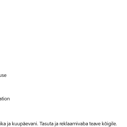
use
ation
allika ja kuupäevani. Tasuta ja reklaamivaba teave kõigile.