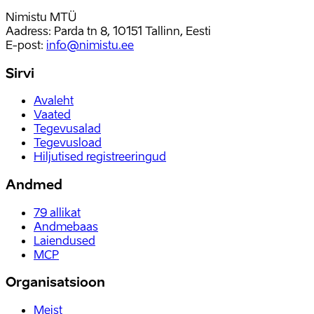
Nimistu MTÜ
Aadress: Parda tn 8, 10151 Tallinn, Eesti
E-post
:
info@nimistu.ee
Sirvi
Avaleht
Vaated
Tegevusalad
Tegevusload
Hiljutised registreeringud
Andmed
79
allikat
Andmebaas
Laiendused
MCP
Organisatsioon
Meist