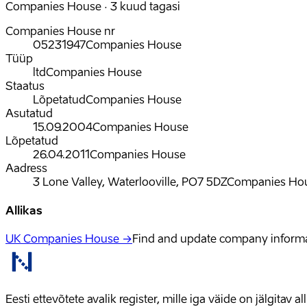
Companies House · 3 kuud tagasi
Companies House nr
05231947
Companies House
Tüüp
ltd
Companies House
Staatus
Lõpetatud
Companies House
Asutatud
15.09.2004
Companies House
Lõpetatud
26.04.2011
Companies House
Aadress
3 Lone Valley, Waterlooville, PO7 5DZ
Companies Ho
Allikas
UK Companies House →
Find and update company inform
Eesti ettevõtete avalik register, mille iga väide on jälgitav 