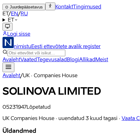
Kontakt
Tingimused
⊙
Juurdepääsetavus
ET
/
EN
/
RU
ET
Logi sisse
nimistu
Eesti ettevõtete avalik register
Avaleht
Vaated
Tegevusalad
Blogi
Allikad
Meist
Avaleht
/
UK · Companies House
SOLINOVA LIMITED
05231947
Lõpetatud
UK Companies House ·
uuendatud
3 kuud tagasi
·
Vaata 
Üldandmed