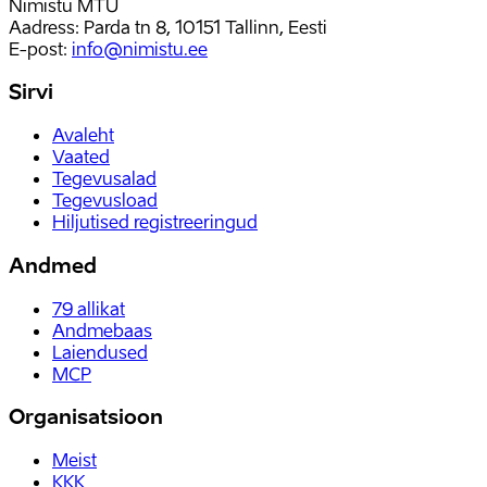
Nimistu MTÜ
Aadress: Parda tn 8, 10151 Tallinn, Eesti
E-post
:
info@nimistu.ee
Sirvi
Avaleht
Vaated
Tegevusalad
Tegevusload
Hiljutised registreeringud
Andmed
79
allikat
Andmebaas
Laiendused
MCP
Organisatsioon
Meist
KKK