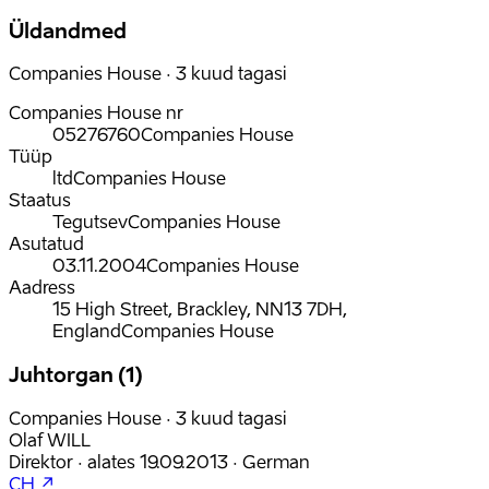
Üldandmed
Companies House · 3 kuud tagasi
Companies House nr
05276760
Companies House
Tüüp
ltd
Companies House
Staatus
Tegutsev
Companies House
Asutatud
03.11.2004
Companies House
Aadress
15 High Street, Brackley, NN13 7DH,
England
Companies House
Juhtorgan (1)
Companies House · 3 kuud tagasi
Olaf WILL
Direktor
·
alates
19.09.2013
·
German
CH ↗