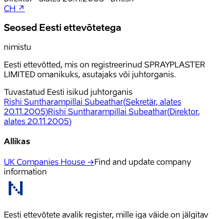
CH ↗
Seosed Eesti ettevõtetega
nimistu
Eesti ettevõtted, mis on registreerinud SPRAYPLASTER
LIMITED omanikuks, asutajaks või juhtorganis.
Tuvastatud Eesti isikud juhtorganis
Rishi Suntharampillai Subeathar
(
Sekretär
, alates
20.11.2005
)
Rishi Suntharampillai Subeathar
(
Direktor
,
alates 20.11.2005
)
Allikas
UK Companies House →
Find and update company
information
Eesti ettevõtete avalik register, mille iga väide on jälgitav