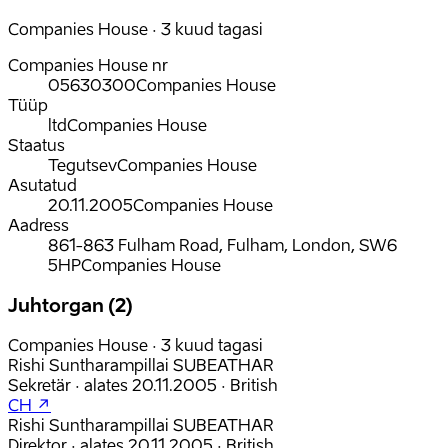
Companies House · 3 kuud tagasi
Companies House nr
05630300
Companies House
Tüüp
ltd
Companies House
Staatus
Tegutsev
Companies House
Asutatud
20.11.2005
Companies House
Aadress
861-863 Fulham Road, Fulham, London, SW6
5HP
Companies House
Juhtorgan (2)
Companies House · 3 kuud tagasi
Rishi Suntharampillai SUBEATHAR
Sekretär
·
alates
20.11.2005
·
British
CH ↗
Rishi Suntharampillai SUBEATHAR
Direktor
·
alates
20.11.2005
·
British