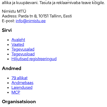
allika ja kuupäevani. Tasuta ja reklaamivaba teave kõigile.
Nimistu MTÜ
Aadress: Parda tn 8, 10151 Tallinn, Eesti
E-post
:
info@nimistu.ee
Sirvi
Avaleht
Vaated
Tegevusalad
Tegevusload
Hiljutised registreeringud
Andmed
79
allikat
Andmebaas
Laiendused
MCP
Organisatsioon