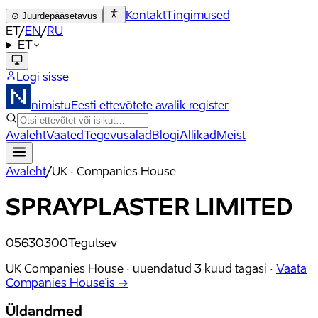
Kontakt
Tingimused
⊙
Juurdepääsetavus
ET
/
EN
/
RU
ET
Logi sisse
nimistu
Eesti ettevõtete avalik register
Avaleht
Vaated
Tegevusalad
Blogi
Allikad
Meist
Avaleht
/
UK · Companies House
SPRAYPLASTER LIMITED
05630300
Tegutsev
UK Companies House ·
uuendatud
3 kuud tagasi
·
Vaata
Companies House'is →
Üldandmed