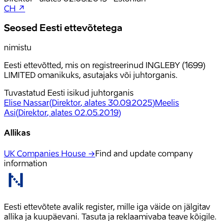
CH ↗
Seosed Eesti ettevõtetega
nimistu
Eesti ettevõtted, mis on registreerinud INGLEBY (1699)
LIMITED omanikuks, asutajaks või juhtorganis.
Tuvastatud Eesti isikud juhtorganis
Elise Nassar
(
Direktor
, alates 30.09.2025
)
Meelis
Asi
(
Direktor
, alates 02.05.2019
)
Allikas
UK Companies House →
Find and update company
information
Eesti ettevõtete avalik register, mille iga väide on jälgitav
allika ja kuupäevani. Tasuta ja reklaamivaba teave kõigile.