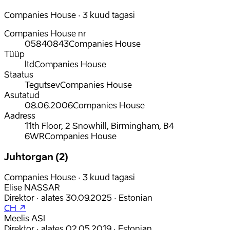
Companies House · 3 kuud tagasi
Companies House nr
05840843
Companies House
Tüüp
ltd
Companies House
Staatus
Tegutsev
Companies House
Asutatud
08.06.2006
Companies House
Aadress
11th Floor, 2 Snowhill, Birmingham, B4
6WR
Companies House
Juhtorgan (2)
Companies House · 3 kuud tagasi
Elise NASSAR
Direktor
·
alates
30.09.2025
·
Estonian
CH ↗
Meelis ASI
Direktor
·
alates
02.05.2019
·
Estonian