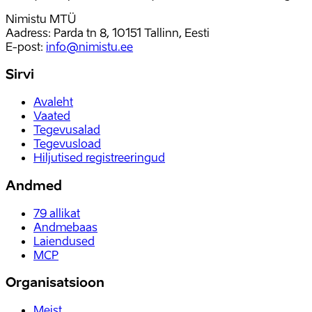
Nimistu MTÜ
Aadress: Parda tn 8, 10151 Tallinn, Eesti
E-post
:
info@nimistu.ee
Sirvi
Avaleht
Vaated
Tegevusalad
Tegevusload
Hiljutised registreeringud
Andmed
79
allikat
Andmebaas
Laiendused
MCP
Organisatsioon
Meist