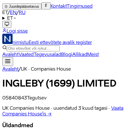
Kontakt
Tingimused
⊙
Juurdepääsetavus
ET
/
EN
/
RU
ET
Logi sisse
nimistu
Eesti ettevõtete avalik register
Avaleht
Vaated
Tegevusalad
Blogi
Allikad
Meist
Avaleht
/
UK · Companies House
INGLEBY (1699) LIMITED
05840843
Tegutsev
UK Companies House ·
uuendatud
3 kuud tagasi
·
Vaata
Companies House'is →
Üldandmed