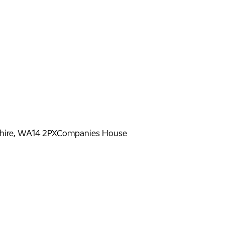
shire, WA14 2PX
Companies House