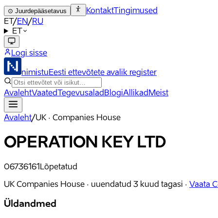
Kontakt
Tingimused
⊙
Juurdepääsetavus
ET
/
EN
/
RU
ET
Logi sisse
nimistu
Eesti ettevõtete avalik register
Avaleht
Vaated
Tegevusalad
Blogi
Allikad
Meist
Avaleht
/
UK · Companies House
OPERATION KEY LTD
06736161
Lõpetatud
UK Companies House ·
uuendatud
3 kuud tagasi
·
Vaata 
Üldandmed