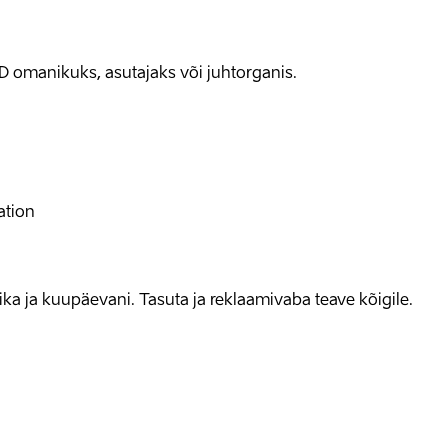
D omanikuks, asutajaks või juhtorganis.
ation
allika ja kuupäevani. Tasuta ja reklaamivaba teave kõigile.