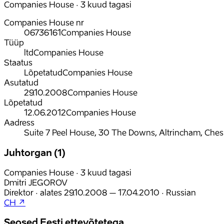
Companies House · 3 kuud tagasi
Companies House nr
06736161
Companies House
Tüüp
ltd
Companies House
Staatus
Lõpetatud
Companies House
Asutatud
29.10.2008
Companies House
Lõpetatud
12.06.2012
Companies House
Aadress
Suite 7 Peel House, 30 The Downs, Altrincham, Che
Juhtorgan (1)
Companies House · 3 kuud tagasi
Dmitri JEGOROV
Direktor
·
alates
29.10.2008
– 17.04.2010
·
Russian
CH ↗
Seosed Eesti ettevõtetega