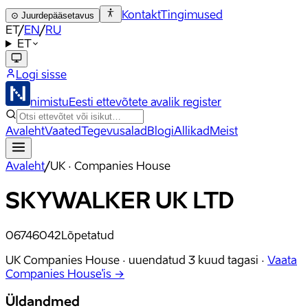
Kontakt
Tingimused
⊙
Juurdepääsetavus
ET
/
EN
/
RU
ET
Logi sisse
nimistu
Eesti ettevõtete avalik register
Avaleht
Vaated
Tegevusalad
Blogi
Allikad
Meist
Avaleht
/
UK · Companies House
SKYWALKER UK LTD
06746042
Lõpetatud
UK Companies House ·
uuendatud
3 kuud tagasi
·
Vaata
Companies House'is →
Üldandmed