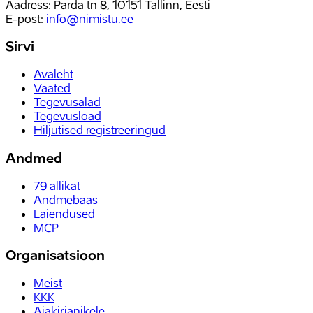
Aadress: Parda tn 8, 10151 Tallinn, Eesti
E-post
:
info@nimistu.ee
Sirvi
Avaleht
Vaated
Tegevusalad
Tegevusload
Hiljutised registreeringud
Andmed
79
allikat
Andmebaas
Laiendused
MCP
Organisatsioon
Meist
KKK
Ajakirjanikele