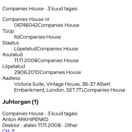
Companies House · 3 kuud tagasi
Companies House nr
06746042
Companies House
Tüüp
ltd
Companies House
Staatus
Lõpetatud
Companies House
Asutatud
11.11.2008
Companies House
Lõpetatud
29.06.2010
Companies House
Aadress
Victoria Suite, Vintage House, 36-37 Albert
Embankment, London, SE1 7TL
Companies House
Juhtorgan (1)
Companies House · 3 kuud tagasi
Anton ARKHIPENKO
Direktor
·
alates
11.11.2008
·
Other
CH ↗