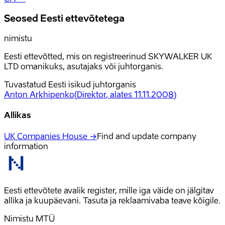
Seosed Eesti ettevõtetega
nimistu
Eesti ettevõtted, mis on registreerinud SKYWALKER UK
LTD omanikuks, asutajaks või juhtorganis.
Tuvastatud Eesti isikud juhtorganis
Anton Arkhipenko
(
Direktor
, alates 11.11.2008
)
Allikas
UK Companies House →
Find and update company
information
Eesti ettevõtete avalik register, mille iga väide on jälgitav
allika ja kuupäevani. Tasuta ja reklaamivaba teave kõigile.
Nimistu MTÜ