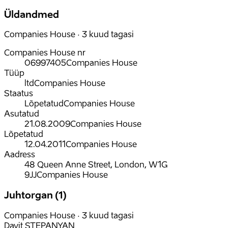
Üldandmed
Companies House · 3 kuud tagasi
Companies House nr
06997405
Companies House
Tüüp
ltd
Companies House
Staatus
Lõpetatud
Companies House
Asutatud
21.08.2009
Companies House
Lõpetatud
12.04.2011
Companies House
Aadress
48 Queen Anne Street, London, W1G
9JJ
Companies House
Juhtorgan (1)
Companies House · 3 kuud tagasi
Davit STEPANYAN