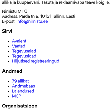
allika ja kuupäevani. Tasuta ja reklaamivaba teave kõigile.
Nimistu MTÜ
Aadress: Parda tn 8, 10151 Tallinn, Eesti
E-post
:
info@nimistu.ee
Sirvi
Avaleht
Vaated
Tegevusalad
Tegevusload
Hiljutised registreeringud
Andmed
79
allikat
Andmebaas
Laiendused
MCP
Organisatsioon