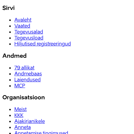
Sirvi
Avaleht
Vaated
Tegevusalad
Tegevusload
Hiljutised registreeringud
Andmed
79
allikat
Andmebaas
Laiendused
MCP
Organisatsioon
Meist
KKK
Ajakirjanikele
Anneta
Annetamise tingimused