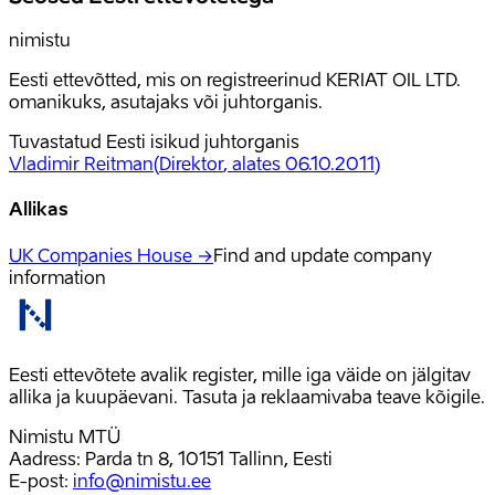
nimistu
Eesti ettevõtted, mis on registreerinud KERIAT OIL LTD.
omanikuks, asutajaks või juhtorganis.
Tuvastatud Eesti isikud juhtorganis
Vladimir Reitman
(
Direktor
, alates 06.10.2011
)
Allikas
UK Companies House →
Find and update company
information
Eesti ettevõtete avalik register, mille iga väide on jälgitav
allika ja kuupäevani. Tasuta ja reklaamivaba teave kõigile.
Nimistu MTÜ
Aadress: Parda tn 8, 10151 Tallinn, Eesti
E-post
:
info@nimistu.ee