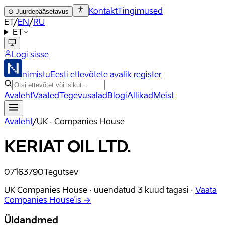
Kontakt
Tingimused
⊙
Juurdepääsetavus
ET
/
EN
/
RU
ET
Logi sisse
nimistu
Eesti ettevõtete avalik register
Avaleht
Vaated
Tegevusalad
Blogi
Allikad
Meist
Avaleht
/
UK · Companies House
KERIAT OIL LTD.
07163790
Tegutsev
UK Companies House ·
uuendatud
3 kuud tagasi
·
Vaata
Companies House'is →
Üldandmed