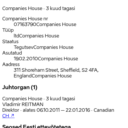
Companies House · 3 kuud tagasi
Companies House nr
07163790
Companies House
Tüüp
ltd
Companies House
Staatus
Tegutsev
Companies House
Asutatud
19.02.2010
Companies House
Aadress
311 Shoreham Street, Sheffield, S2 4FA,
England
Companies House
Juhtorgan (1)
Companies House · 3 kuud tagasi
Vladimir REITMAN
Direktor
·
alates
06.10.2011
– 22.01.2016
·
Canadian
CH ↗
Seosed Eesti ettevõtetega