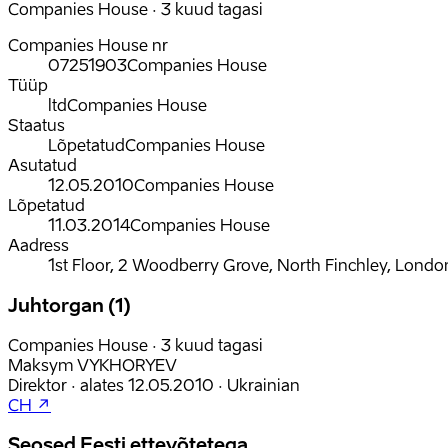
Companies House · 3 kuud tagasi
Companies House nr
07251903
Companies House
Tüüp
ltd
Companies House
Staatus
Lõpetatud
Companies House
Asutatud
12.05.2010
Companies House
Lõpetatud
11.03.2014
Companies House
Aadress
1st Floor, 2 Woodberry Grove, North Finchley, Lond
Juhtorgan (1)
Companies House · 3 kuud tagasi
Maksym VYKHORYEV
Direktor
·
alates
12.05.2010
·
Ukrainian
CH ↗
Seosed Eesti ettevõtetega