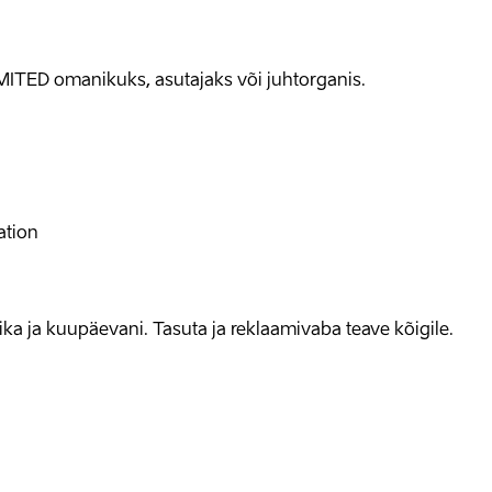
MITED omanikuks, asutajaks või juhtorganis.
ation
allika ja kuupäevani. Tasuta ja reklaamivaba teave kõigile.