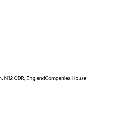
on, N12 0DR, England
Companies House