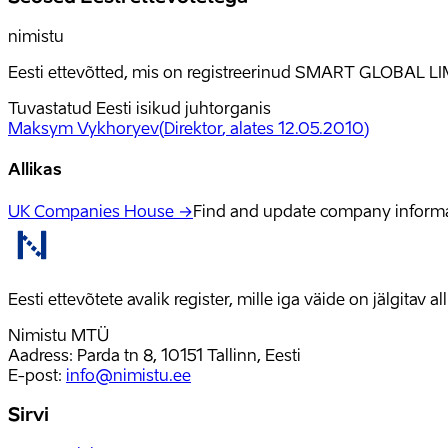
nimistu
Eesti ettevõtted, mis on registreerinud SMART GLOBAL LI
Tuvastatud Eesti isikud juhtorganis
Maksym Vykhoryev
(
Direktor
, alates 12.05.2010
)
Allikas
UK Companies House →
Find and update company inform
Eesti ettevõtete avalik register, mille iga väide on jälgitav 
Nimistu MTÜ
Aadress: Parda tn 8, 10151 Tallinn, Eesti
E-post
:
info@nimistu.ee
Sirvi