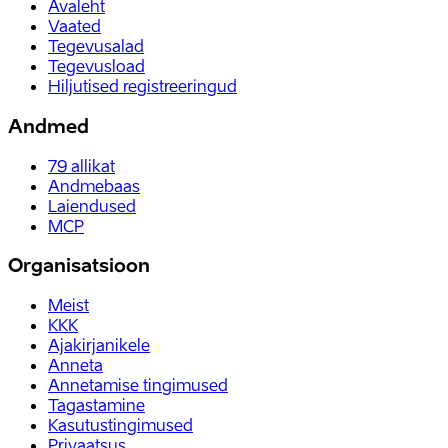
Avaleht
Vaated
Tegevusalad
Tegevusload
Hiljutised registreeringud
Andmed
79
allikat
Andmebaas
Laiendused
MCP
Organisatsioon
Meist
KKK
Ajakirjanikele
Anneta
Annetamise tingimused
Tagastamine
Kasutustingimused
Privaatsus