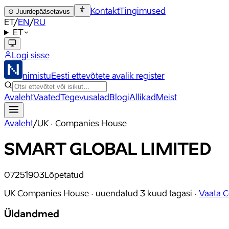
Kontakt
Tingimused
⊙
Juurdepääsetavus
ET
/
EN
/
RU
ET
Logi sisse
nimistu
Eesti ettevõtete avalik register
Avaleht
Vaated
Tegevusalad
Blogi
Allikad
Meist
Avaleht
/
UK · Companies House
SMART GLOBAL LIMITED
07251903
Lõpetatud
UK Companies House ·
uuendatud
3 kuud tagasi
·
Vaata 
Üldandmed