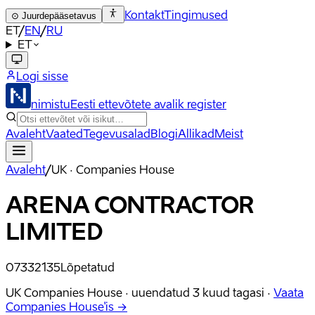
Kontakt
Tingimused
⊙
Juurdepääsetavus
ET
/
EN
/
RU
ET
Logi sisse
nimistu
Eesti ettevõtete avalik register
Avaleht
Vaated
Tegevusalad
Blogi
Allikad
Meist
Avaleht
/
UK · Companies House
ARENA CONTRACTOR
LIMITED
07332135
Lõpetatud
UK Companies House ·
uuendatud
3 kuud tagasi
·
Vaata
Companies House'is →