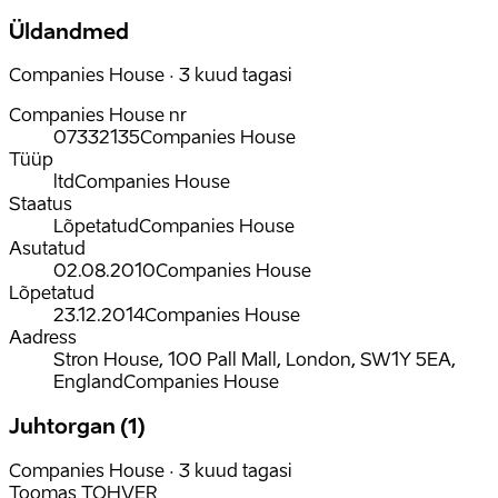
Üldandmed
Companies House · 3 kuud tagasi
Companies House nr
07332135
Companies House
Tüüp
ltd
Companies House
Staatus
Lõpetatud
Companies House
Asutatud
02.08.2010
Companies House
Lõpetatud
23.12.2014
Companies House
Aadress
Stron House, 100 Pall Mall, London, SW1Y 5EA,
England
Companies House
Juhtorgan (1)
Companies House · 3 kuud tagasi
Toomas TOHVER