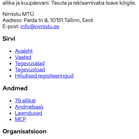
allika ja kuupäevani. Tasuta ja reklaamivaba teave kõigile.
Nimistu MTÜ
Aadress: Parda tn 8, 10151 Tallinn, Eesti
E-post
:
info@nimistu.ee
Sirvi
Avaleht
Vaated
Tegevusalad
Tegevusload
Hiljutised registreeringud
Andmed
79
allikat
Andmebaas
Laiendused
MCP
Organisatsioon