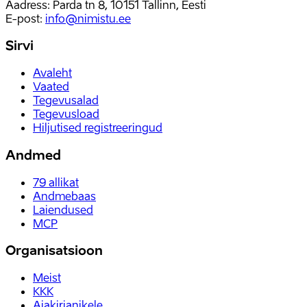
Aadress: Parda tn 8, 10151 Tallinn, Eesti
E-post
:
info@nimistu.ee
Sirvi
Avaleht
Vaated
Tegevusalad
Tegevusload
Hiljutised registreeringud
Andmed
79
allikat
Andmebaas
Laiendused
MCP
Organisatsioon
Meist
KKK
Ajakirjanikele