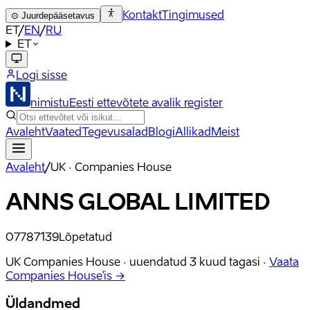
Kontakt
Tingimused
⊙
Juurdepääsetavus
ET
/
EN
/
RU
ET
Logi sisse
nimistu
Eesti ettevõtete avalik register
Avaleht
Vaated
Tegevusalad
Blogi
Allikad
Meist
Avaleht
/
UK · Companies House
ANNS GLOBAL LIMITED
07787139
Lõpetatud
UK Companies House ·
uuendatud
3 kuud tagasi
·
Vaata
Companies House'is →
Üldandmed