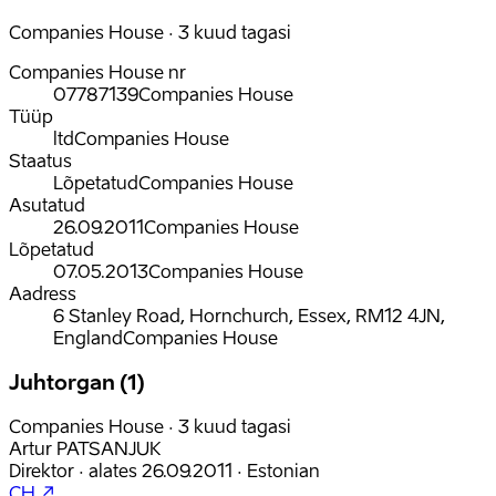
Companies House · 3 kuud tagasi
Companies House nr
07787139
Companies House
Tüüp
ltd
Companies House
Staatus
Lõpetatud
Companies House
Asutatud
26.09.2011
Companies House
Lõpetatud
07.05.2013
Companies House
Aadress
6 Stanley Road, Hornchurch, Essex, RM12 4JN,
England
Companies House
Juhtorgan (1)
Companies House · 3 kuud tagasi
Artur PATSANJUK
Direktor
·
alates
26.09.2011
·
Estonian
CH ↗