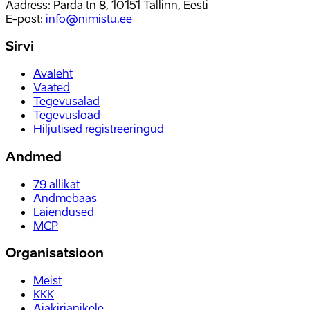
Aadress: Parda tn 8, 10151 Tallinn, Eesti
E-post
:
info@nimistu.ee
Sirvi
Avaleht
Vaated
Tegevusalad
Tegevusload
Hiljutised registreeringud
Andmed
79
allikat
Andmebaas
Laiendused
MCP
Organisatsioon
Meist
KKK
Ajakirjanikele