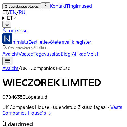
Kontakt
Tingimused
⊙
Juurdepääsetavus
ET
/
EN
/
RU
ET
Logi sisse
nimistu
Eesti ettevõtete avalik register
Avaleht
Vaated
Tegevusalad
Blogi
Allikad
Meist
Avaleht
/
UK · Companies House
WIECZOREK LIMITED
07846353
Lõpetatud
UK Companies House ·
uuendatud
3 kuud tagasi
·
Vaata
Companies House'is →
Üldandmed