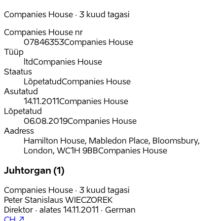
Companies House · 3 kuud tagasi
Companies House nr
07846353
Companies House
Tüüp
ltd
Companies House
Staatus
Lõpetatud
Companies House
Asutatud
14.11.2011
Companies House
Lõpetatud
06.08.2019
Companies House
Aadress
Hamilton House, Mabledon Place, Bloomsbury,
London, WC1H 9BB
Companies House
Juhtorgan (1)
Companies House · 3 kuud tagasi
Peter Stanislaus WIECZOREK
Direktor
·
alates
14.11.2011
·
German
CH ↗