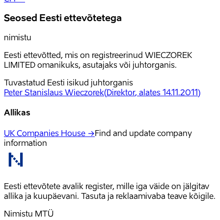
Seosed Eesti ettevõtetega
nimistu
Eesti ettevõtted, mis on registreerinud WIECZOREK
LIMITED omanikuks, asutajaks või juhtorganis.
Tuvastatud Eesti isikud juhtorganis
Peter Stanislaus Wieczorek
(
Direktor
, alates 14.11.2011
)
Allikas
UK Companies House →
Find and update company
information
Eesti ettevõtete avalik register, mille iga väide on jälgitav
allika ja kuupäevani. Tasuta ja reklaamivaba teave kõigile.
Nimistu MTÜ