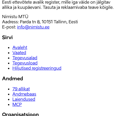
Eesti ettevõtete avalik register, mille iga väide on jälgitav
allika ja kuupäevani. Tasuta ja reklaamivaba teave kõigile.
Nimistu MTÜ
Aadress: Parda tn 8, 10151 Tallinn, Eesti
E-post
:
info@nimistu.ee
Sirvi
Avaleht
Vaated
Tegevusalad
Tegevusload
Hiljutised registreeringud
Andmed
79
allikat
Andmebaas
Laiendused
MCP
Organisatsioon