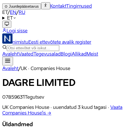
Kontakt
Tingimused
⊙
Juurdepääsetavus
ET
/
EN
/
RU
ET
Logi sisse
nimistu
Eesti ettevõtete avalik register
Avaleht
Vaated
Tegevusalad
Blogi
Allikad
Meist
Avaleht
/
UK · Companies House
DAGRE LIMITED
07859631
Tegutsev
UK Companies House ·
uuendatud
3 kuud tagasi
·
Vaata
Companies House'is →
Üldandmed