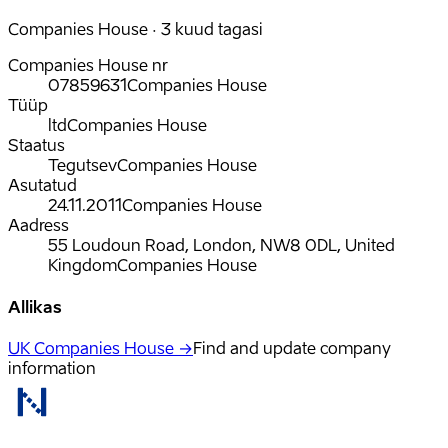
Companies House · 3 kuud tagasi
Companies House nr
07859631
Companies House
Tüüp
ltd
Companies House
Staatus
Tegutsev
Companies House
Asutatud
24.11.2011
Companies House
Aadress
55 Loudoun Road, London, NW8 0DL, United
Kingdom
Companies House
Allikas
UK Companies House →
Find and update company
information