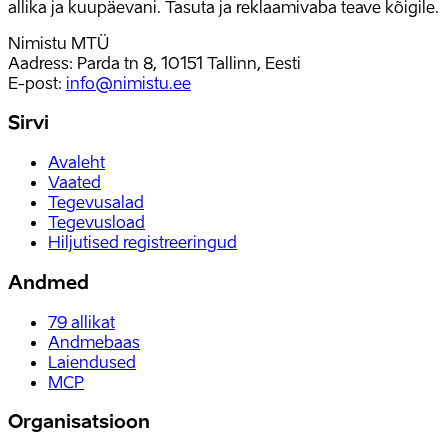
allika ja kuupäevani. Tasuta ja reklaamivaba teave kõigile.
Nimistu MTÜ
Aadress: Parda tn 8, 10151 Tallinn, Eesti
E-post
:
info@nimistu.ee
Sirvi
Avaleht
Vaated
Tegevusalad
Tegevusload
Hiljutised registreeringud
Andmed
79
allikat
Andmebaas
Laiendused
MCP
Organisatsioon