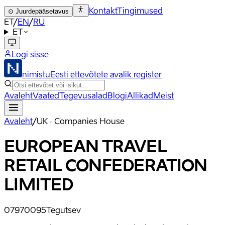
Kontakt
Tingimused
⊙
Juurdepääsetavus
ET
/
EN
/
RU
ET
Logi sisse
nimistu
Eesti ettevõtete avalik register
Avaleht
Vaated
Tegevusalad
Blogi
Allikad
Meist
Avaleht
/
UK · Companies House
EUROPEAN TRAVEL
RETAIL CONFEDERATION
LIMITED
07970095
Tegutsev