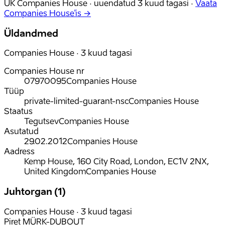
UK Companies House ·
uuendatud
3 kuud tagasi
·
Vaata
Companies House'is →
Üldandmed
Companies House · 3 kuud tagasi
Companies House nr
07970095
Companies House
Tüüp
private-limited-guarant-nsc
Companies House
Staatus
Tegutsev
Companies House
Asutatud
29.02.2012
Companies House
Aadress
Kemp House, 160 City Road, London, EC1V 2NX,
United Kingdom
Companies House
Juhtorgan (1)
Companies House · 3 kuud tagasi
Piret MÜRK-DUBOUT