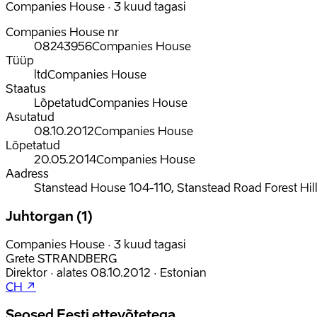
Companies House · 3 kuud tagasi
Companies House nr
08243956
Companies House
Tüüp
ltd
Companies House
Staatus
Lõpetatud
Companies House
Asutatud
08.10.2012
Companies House
Lõpetatud
20.05.2014
Companies House
Aadress
Stanstead House 104-110, Stanstead Road Forest Hil
Juhtorgan (1)
Companies House · 3 kuud tagasi
Grete STRANDBERG
Direktor
·
alates
08.10.2012
·
Estonian
CH ↗
Seosed Eesti ettevõtetega