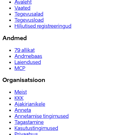
Avaleht
Vaated
Tegevusalad
Tegevusload
Hiljutised registreeringud
Andmed
79
allikat
Andmebaas
Laiendused
MCP
Organisatsioon
Meist
KKK
Ajakirjanikele
Anneta
Annetamise tingimused
Tagastamine
Kasutustingimused
Privaatsus