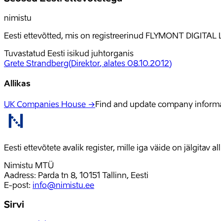
nimistu
Eesti ettevõtted, mis on registreerinud FLYMONT DIGITAL 
Tuvastatud Eesti isikud juhtorganis
Grete Strandberg
(
Direktor
, alates 08.10.2012
)
Allikas
UK Companies House →
Find and update company inform
Eesti ettevõtete avalik register, mille iga väide on jälgitav 
Nimistu MTÜ
Aadress: Parda tn 8, 10151 Tallinn, Eesti
E-post
:
info@nimistu.ee
Sirvi