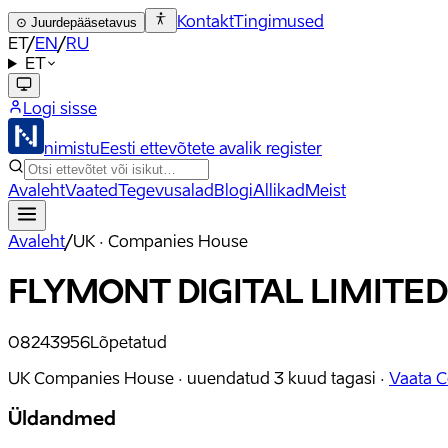
Kontakt
Tingimused
⊙
Juurdepääsetavus
ET
/
EN
/
RU
ET
Logi sisse
nimistu
Eesti ettevõtete avalik register
Avaleht
Vaated
Tegevusalad
Blogi
Allikad
Meist
Avaleht
/
UK · Companies House
FLYMONT DIGITAL LIMITED
08243956
Lõpetatud
UK Companies House ·
uuendatud
3 kuud tagasi
·
Vaata 
Üldandmed