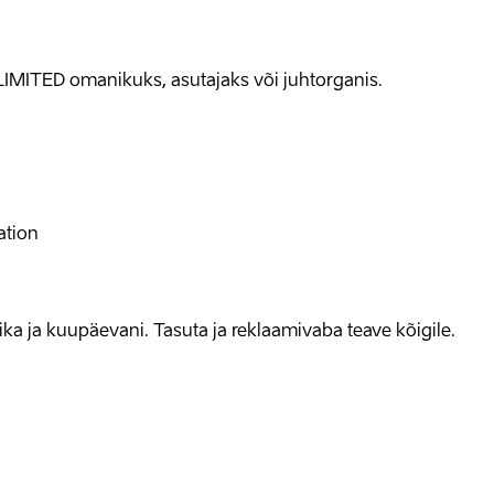
LIMITED omanikuks, asutajaks või juhtorganis.
ation
allika ja kuupäevani. Tasuta ja reklaamivaba teave kõigile.