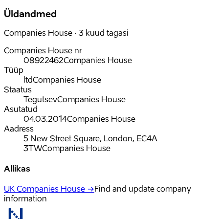
Üldandmed
Companies House · 3 kuud tagasi
Companies House nr
08922462
Companies House
Tüüp
ltd
Companies House
Staatus
Tegutsev
Companies House
Asutatud
04.03.2014
Companies House
Aadress
5 New Street Square, London, EC4A
3TW
Companies House
Allikas
UK Companies House →
Find and update company
information