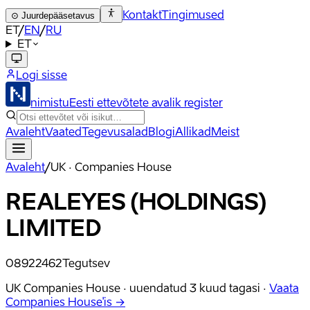
Kontakt
Tingimused
⊙
Juurdepääsetavus
ET
/
EN
/
RU
ET
Logi sisse
nimistu
Eesti ettevõtete avalik register
Avaleht
Vaated
Tegevusalad
Blogi
Allikad
Meist
Avaleht
/
UK · Companies House
REALEYES (HOLDINGS)
LIMITED
08922462
Tegutsev
UK Companies House ·
uuendatud
3 kuud tagasi
·
Vaata
Companies House'is →