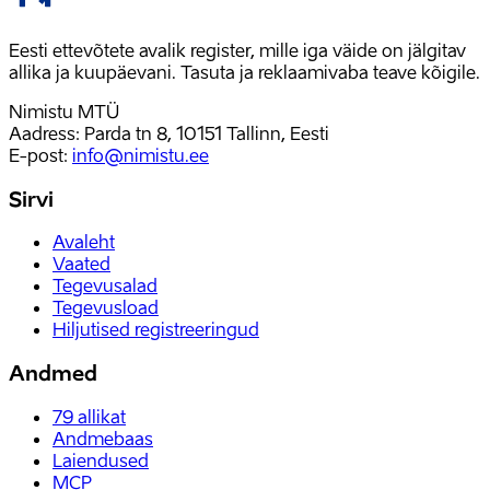
Eesti ettevõtete avalik register, mille iga väide on jälgitav
allika ja kuupäevani. Tasuta ja reklaamivaba teave kõigile.
Nimistu MTÜ
Aadress: Parda tn 8, 10151 Tallinn, Eesti
E-post
:
info@nimistu.ee
Sirvi
Avaleht
Vaated
Tegevusalad
Tegevusload
Hiljutised registreeringud
Andmed
79
allikat
Andmebaas
Laiendused
MCP