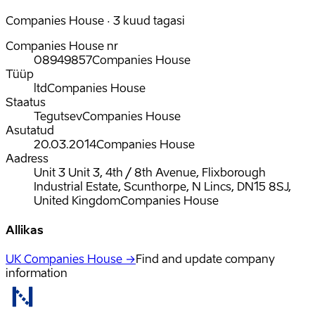
Companies House · 3 kuud tagasi
Companies House nr
08949857
Companies House
Tüüp
ltd
Companies House
Staatus
Tegutsev
Companies House
Asutatud
20.03.2014
Companies House
Aadress
Unit 3 Unit 3, 4th / 8th Avenue, Flixborough
Industrial Estate, Scunthorpe, N Lincs, DN15 8SJ,
United Kingdom
Companies House
Allikas
UK Companies House →
Find and update company
information