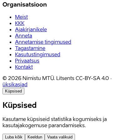
Organisatsioon
Meist
KKK
Ajakirjanikele
Anneta
Annetamise tingimused
Tagastamine
Kasutustingimused
Privaatsus
Kontakt
©
2026
Nimistu MTÜ.
Litsents
CC-BY-SA 4.0
·
üksikasjad
Küpsised
Küpsised
Kasutame küpsiseid statistika kogumiseks ja
kasutajakogemuse parandamiseks.
Luba kõik
Keeldun
Vaata valikuid