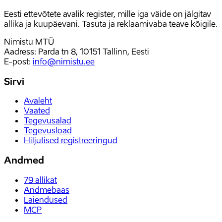
Eesti ettevõtete avalik register, mille iga väide on jälgitav
allika ja kuupäevani. Tasuta ja reklaamivaba teave kõigile.
Nimistu MTÜ
Aadress: Parda tn 8, 10151 Tallinn, Eesti
E-post
:
info@nimistu.ee
Sirvi
Avaleht
Vaated
Tegevusalad
Tegevusload
Hiljutised registreeringud
Andmed
79
allikat
Andmebaas
Laiendused
MCP