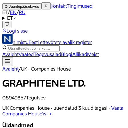
Kontakt
Tingimused
⊙
Juurdepääsetavus
ET
/
EN
/
RU
ET
Logi sisse
nimistu
Eesti ettevõtete avalik register
Avaleht
Vaated
Tegevusalad
Blogi
Allikad
Meist
Avaleht
/
UK · Companies House
GRAPHITENE LTD.
08949857
Tegutsev
UK Companies House ·
uuendatud
3 kuud tagasi
·
Vaata
Companies House'is →
Üldandmed