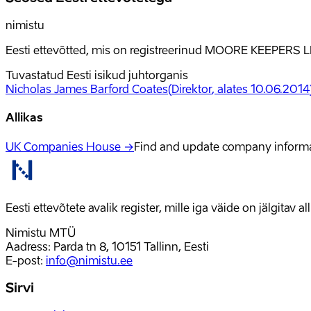
nimistu
Eesti ettevõtted, mis on registreerinud MOORE KEEPERS L
Tuvastatud Eesti isikud juhtorganis
Nicholas James Barford Coates
(
Direktor
, alates 10.06.2014
Allikas
UK Companies House →
Find and update company inform
Eesti ettevõtete avalik register, mille iga väide on jälgitav 
Nimistu MTÜ
Aadress: Parda tn 8, 10151 Tallinn, Eesti
E-post
:
info@nimistu.ee
Sirvi