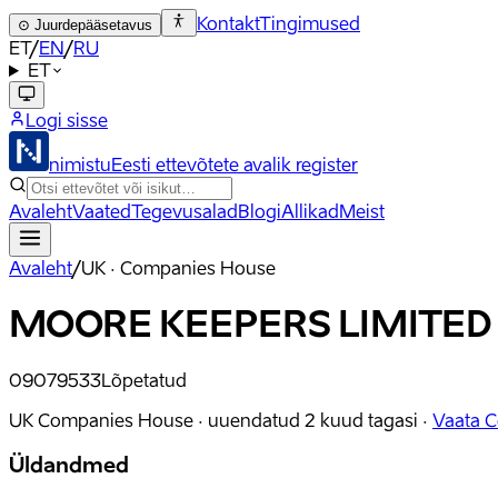
Kontakt
Tingimused
⊙
Juurdepääsetavus
ET
/
EN
/
RU
ET
Logi sisse
nimistu
Eesti ettevõtete avalik register
Avaleht
Vaated
Tegevusalad
Blogi
Allikad
Meist
Avaleht
/
UK · Companies House
MOORE KEEPERS LIMITED
09079533
Lõpetatud
UK Companies House ·
uuendatud
2 kuud tagasi
·
Vaata 
Üldandmed