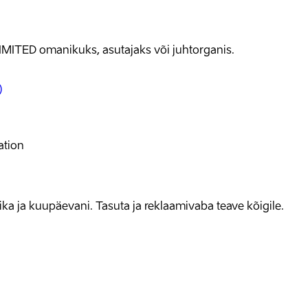
IMITED omanikuks, asutajaks või juhtorganis.
)
ation
allika ja kuupäevani. Tasuta ja reklaamivaba teave kõigile.