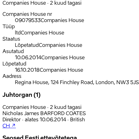
Companies House · 2 kuud tagasi
Companies House nr
09079533
Companies House
Tüüp
ltd
Companies House
Staatus
Lõpetatud
Companies House
Asutatud
10.06.2014
Companies House
Lõpetatud
16.10.2018
Companies House
Aadress
Regina House, 124 Finchley Road, London, NW3 5JS
Juhtorgan (1)
Companies House · 2 kuud tagasi
Nicholas James BARFORD COATES
Direktor
·
alates
10.06.2014
·
British
CH ↗
Seosed Eesti ettevõtetega