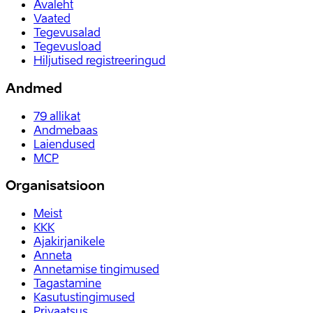
Avaleht
Vaated
Tegevusalad
Tegevusload
Hiljutised registreeringud
Andmed
79
allikat
Andmebaas
Laiendused
MCP
Organisatsioon
Meist
KKK
Ajakirjanikele
Anneta
Annetamise tingimused
Tagastamine
Kasutustingimused
Privaatsus