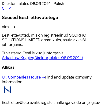
Direktor
·
alates
08.09.2014
·
Polish
CH ↗
Seosed Eesti ettevõtetega
nimistu
Eesti ettevõtted, mis on registreerinud SCORPIO
SOLUTIONS LIMITED omanikuks, asutajaks või
juhtorganis.
Tuvastatud Eesti isikud juhtorganis
Arkadiusz Krygier
(
Direktor
, alates 08.09.2014
)
Allikas
UK Companies House →
Find and update company
information
Eesti ettevõtete avalik register, mille iga väide on jälgitav