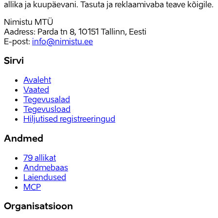
allika ja kuupäevani. Tasuta ja reklaamivaba teave kõigile.
Nimistu MTÜ
Aadress: Parda tn 8, 10151 Tallinn, Eesti
E-post
:
info@nimistu.ee
Sirvi
Avaleht
Vaated
Tegevusalad
Tegevusload
Hiljutised registreeringud
Andmed
79
allikat
Andmebaas
Laiendused
MCP
Organisatsioon