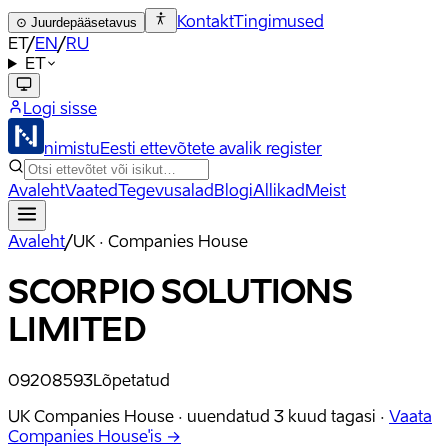
Kontakt
Tingimused
⊙
Juurdepääsetavus
ET
/
EN
/
RU
ET
Logi sisse
nimistu
Eesti ettevõtete avalik register
Avaleht
Vaated
Tegevusalad
Blogi
Allikad
Meist
Avaleht
/
UK · Companies House
SCORPIO SOLUTIONS
LIMITED
09208593
Lõpetatud
UK Companies House ·
uuendatud
3 kuud tagasi
·
Vaata
Companies House'is →