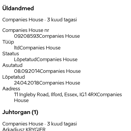
Üldandmed
Companies House · 3 kuud tagasi
Companies House nr
09208593
Companies House
Tüüp
ltd
Companies House
Staatus
Lõpetatud
Companies House
Asutatud
08.09.2014
Companies House
Lõpetatud
24.04.2018
Companies House
Aadress
11 Ingleby Road, Ilford, Essex, IG1 4RX
Companies
House
Juhtorgan (1)
Companies House · 3 kuud tagasi
Arkadiusz KRYGIER