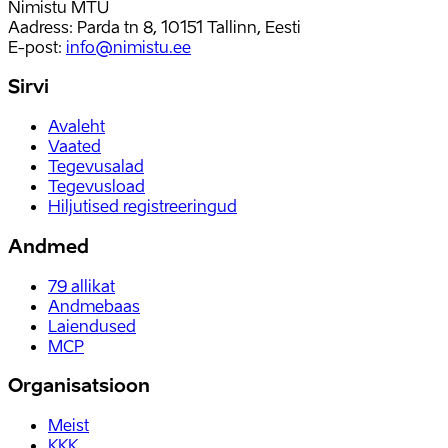
Nimistu MTÜ
Aadress: Parda tn 8, 10151 Tallinn, Eesti
E-post
:
info@nimistu.ee
Sirvi
Avaleht
Vaated
Tegevusalad
Tegevusload
Hiljutised registreeringud
Andmed
79
allikat
Andmebaas
Laiendused
MCP
Organisatsioon
Meist
KKK