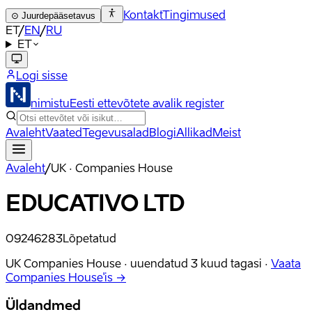
Kontakt
Tingimused
⊙
Juurdepääsetavus
ET
/
EN
/
RU
ET
Logi sisse
nimistu
Eesti ettevõtete avalik register
Avaleht
Vaated
Tegevusalad
Blogi
Allikad
Meist
Avaleht
/
UK · Companies House
EDUCATIVO LTD
09246283
Lõpetatud
UK Companies House ·
uuendatud
3 kuud tagasi
·
Vaata
Companies House'is →
Üldandmed