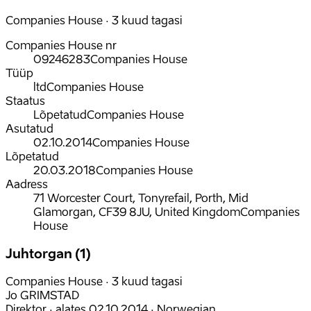
Companies House · 3 kuud tagasi
Companies House nr
09246283
Companies House
Tüüp
ltd
Companies House
Staatus
Lõpetatud
Companies House
Asutatud
02.10.2014
Companies House
Lõpetatud
20.03.2018
Companies House
Aadress
71 Worcester Court, Tonyrefail, Porth, Mid
Glamorgan, CF39 8JU, United Kingdom
Companies
House
Juhtorgan (1)
Companies House · 3 kuud tagasi
Jo GRIMSTAD
Direktor
·
alates
02.10.2014
·
Norwegian