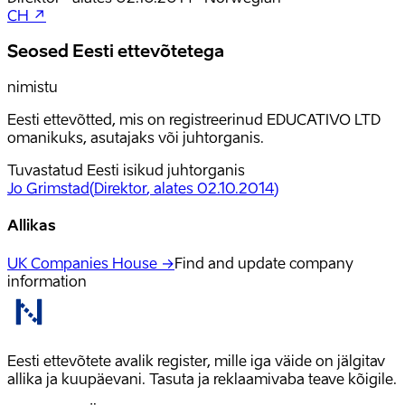
CH ↗
Seosed Eesti ettevõtetega
nimistu
Eesti ettevõtted, mis on registreerinud EDUCATIVO LTD
omanikuks, asutajaks või juhtorganis.
Tuvastatud Eesti isikud juhtorganis
Jo Grimstad
(
Direktor
, alates 02.10.2014
)
Allikas
UK Companies House →
Find and update company
information
Eesti ettevõtete avalik register, mille iga väide on jälgitav
allika ja kuupäevani. Tasuta ja reklaamivaba teave kõigile.