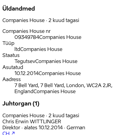
Üldandmed
Companies House · 2 kuud tagasi
Companies House nr
09349784
Companies House
Tüüp
ltd
Companies House
Staatus
Tegutsev
Companies House
Asutatud
10.12.2014
Companies House
Aadress
7 Bell Yard, 7 Bell Yard, London, WC2A 2JR,
England
Companies House
Juhtorgan (1)
Companies House · 2 kuud tagasi
Chris Erwin WITTLINGER
Direktor
·
alates
10.12.2014
·
German
CH ↗