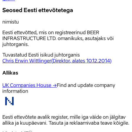
Seosed Eesti ettevõtetega
nimistu
Eesti ettevõtted, mis on registreerinud BEER
INFRASTRUCTURE LTD. omanikuks, asutajaks või
juhtorganis.
Tuvastatud Eesti isikud juhtorganis
Chris Erwin Wittlinger
(
Direktor
, alates 10.12.2014
)
Allikas
UK Companies House →
Find and update company
information
Eesti ettevõtete avalik register, mille iga väide on jälgitav
allika ja kuupäevani. Tasuta ja reklaamivaba teave kõigile.