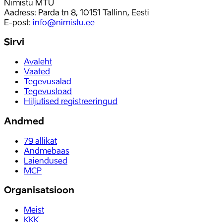
Nimistu MTÜ
Aadress: Parda tn 8, 10151 Tallinn, Eesti
E-post
:
info@nimistu.ee
Sirvi
Avaleht
Vaated
Tegevusalad
Tegevusload
Hiljutised registreeringud
Andmed
79
allikat
Andmebaas
Laiendused
MCP
Organisatsioon
Meist
KKK