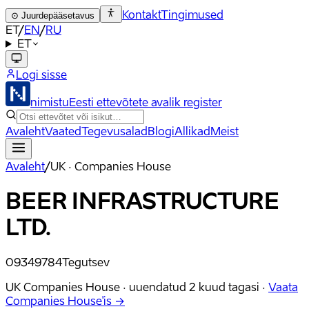
Kontakt
Tingimused
⊙
Juurdepääsetavus
ET
/
EN
/
RU
ET
Logi sisse
nimistu
Eesti ettevõtete avalik register
Avaleht
Vaated
Tegevusalad
Blogi
Allikad
Meist
Avaleht
/
UK · Companies House
BEER INFRASTRUCTURE
LTD.
09349784
Tegutsev
UK Companies House ·
uuendatud
2 kuud tagasi
·
Vaata
Companies House'is →