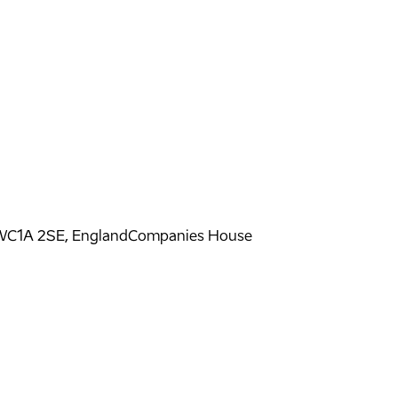
WC1A 2SE, England
Companies House