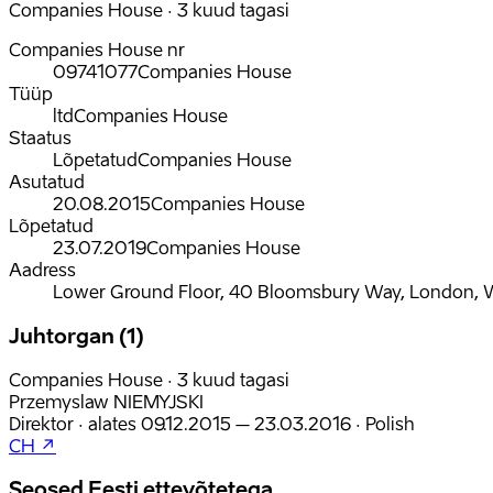
Companies House · 3 kuud tagasi
Companies House nr
09741077
Companies House
Tüüp
ltd
Companies House
Staatus
Lõpetatud
Companies House
Asutatud
20.08.2015
Companies House
Lõpetatud
23.07.2019
Companies House
Aadress
Lower Ground Floor, 40 Bloomsbury Way, London, 
Juhtorgan (1)
Companies House · 3 kuud tagasi
Przemyslaw NIEMYJSKI
Direktor
·
alates
09.12.2015
– 23.03.2016
·
Polish
CH ↗
Seosed Eesti ettevõtetega