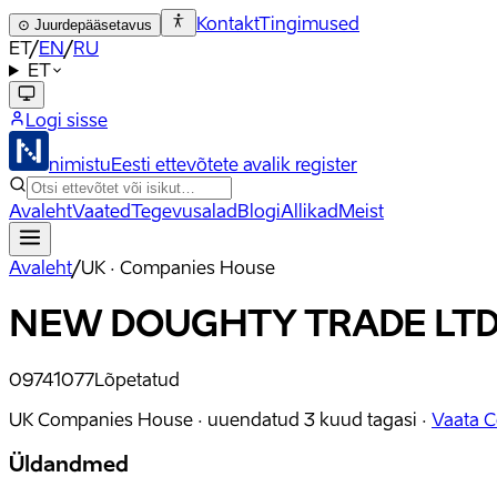
Kontakt
Tingimused
⊙
Juurdepääsetavus
ET
/
EN
/
RU
ET
Logi sisse
nimistu
Eesti ettevõtete avalik register
Avaleht
Vaated
Tegevusalad
Blogi
Allikad
Meist
Avaleht
/
UK · Companies House
NEW DOUGHTY TRADE LT
09741077
Lõpetatud
UK Companies House ·
uuendatud
3 kuud tagasi
·
Vaata 
Üldandmed