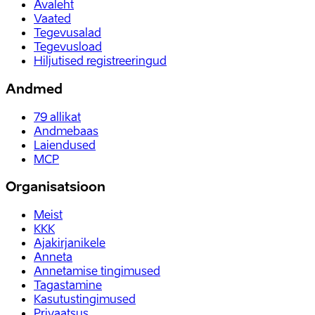
Avaleht
Vaated
Tegevusalad
Tegevusload
Hiljutised registreeringud
Andmed
79
allikat
Andmebaas
Laiendused
MCP
Organisatsioon
Meist
KKK
Ajakirjanikele
Anneta
Annetamise tingimused
Tagastamine
Kasutustingimused
Privaatsus