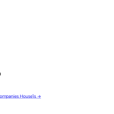
D
Companies House'is →