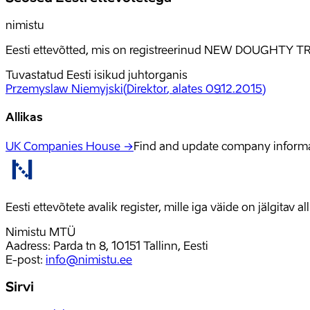
nimistu
Eesti ettevõtted, mis on registreerinud NEW DOUGHTY TR
Tuvastatud Eesti isikud juhtorganis
Przemyslaw Niemyjski
(
Direktor
, alates 09.12.2015
)
Allikas
UK Companies House →
Find and update company inform
Eesti ettevõtete avalik register, mille iga väide on jälgitav 
Nimistu MTÜ
Aadress: Parda tn 8, 10151 Tallinn, Eesti
E-post
:
info@nimistu.ee
Sirvi