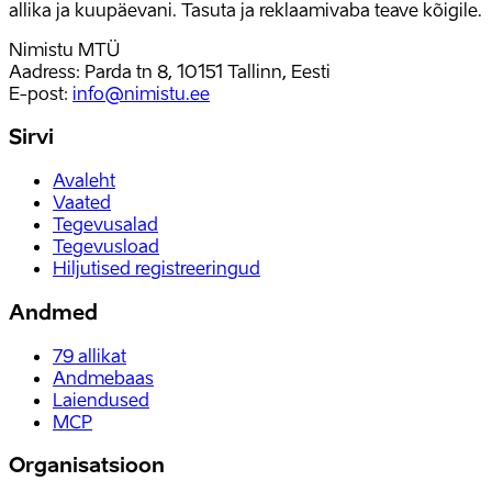
allika ja kuupäevani. Tasuta ja reklaamivaba teave kõigile.
Nimistu MTÜ
Aadress: Parda tn 8, 10151 Tallinn, Eesti
E-post
:
info@nimistu.ee
Sirvi
Avaleht
Vaated
Tegevusalad
Tegevusload
Hiljutised registreeringud
Andmed
79
allikat
Andmebaas
Laiendused
MCP
Organisatsioon