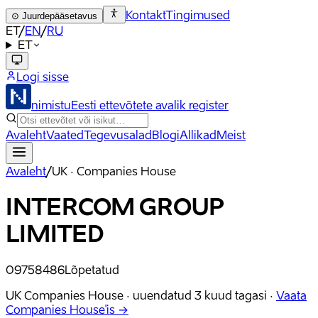
Kontakt
Tingimused
⊙
Juurdepääsetavus
ET
/
EN
/
RU
ET
Logi sisse
nimistu
Eesti ettevõtete avalik register
Avaleht
Vaated
Tegevusalad
Blogi
Allikad
Meist
Avaleht
/
UK · Companies House
INTERCOM GROUP
LIMITED
09758486
Lõpetatud
UK Companies House ·
uuendatud
3 kuud tagasi
·
Vaata
Companies House'is →