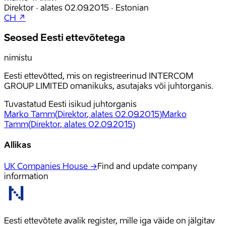
Direktor
·
alates
02.09.2015
·
Estonian
CH ↗
Seosed Eesti ettevõtetega
nimistu
Eesti ettevõtted, mis on registreerinud INTERCOM
GROUP LIMITED omanikuks, asutajaks või juhtorganis.
Tuvastatud Eesti isikud juhtorganis
Marko Tamm
(
Direktor
, alates 02.09.2015
)
Marko
Tamm
(
Direktor
, alates 02.09.2015
)
Allikas
UK Companies House →
Find and update company
information
Eesti ettevõtete avalik register, mille iga väide on jälgitav