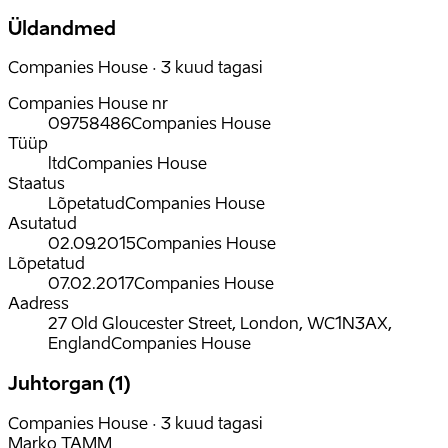
Üldandmed
Companies House · 3 kuud tagasi
Companies House nr
09758486
Companies House
Tüüp
ltd
Companies House
Staatus
Lõpetatud
Companies House
Asutatud
02.09.2015
Companies House
Lõpetatud
07.02.2017
Companies House
Aadress
27 Old Gloucester Street, London, WC1N3AX,
England
Companies House
Juhtorgan (1)
Companies House · 3 kuud tagasi
Marko TAMM