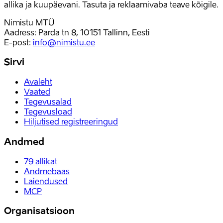
allika ja kuupäevani. Tasuta ja reklaamivaba teave kõigile.
Nimistu MTÜ
Aadress: Parda tn 8, 10151 Tallinn, Eesti
E-post
:
info@nimistu.ee
Sirvi
Avaleht
Vaated
Tegevusalad
Tegevusload
Hiljutised registreeringud
Andmed
79
allikat
Andmebaas
Laiendused
MCP
Organisatsioon