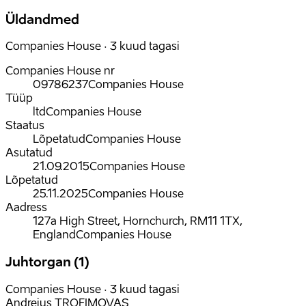
Üldandmed
Companies House · 3 kuud tagasi
Companies House nr
09786237
Companies House
Tüüp
ltd
Companies House
Staatus
Lõpetatud
Companies House
Asutatud
21.09.2015
Companies House
Lõpetatud
25.11.2025
Companies House
Aadress
127a High Street, Hornchurch, RM11 1TX,
England
Companies House
Juhtorgan (1)
Companies House · 3 kuud tagasi
Andrejus TROFIMOVAS