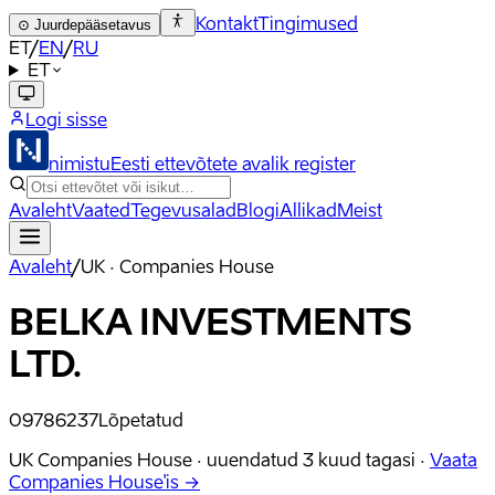
Kontakt
Tingimused
⊙
Juurdepääsetavus
ET
/
EN
/
RU
ET
Logi sisse
nimistu
Eesti ettevõtete avalik register
Avaleht
Vaated
Tegevusalad
Blogi
Allikad
Meist
Avaleht
/
UK · Companies House
BELKA INVESTMENTS
LTD.
09786237
Lõpetatud
UK Companies House ·
uuendatud
3 kuud tagasi
·
Vaata
Companies House'is →