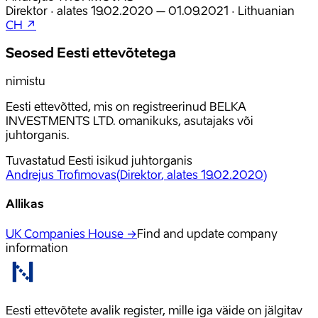
Direktor
·
alates
19.02.2020
– 01.09.2021
·
Lithuanian
CH ↗
Seosed Eesti ettevõtetega
nimistu
Eesti ettevõtted, mis on registreerinud BELKA
INVESTMENTS LTD. omanikuks, asutajaks või
juhtorganis.
Tuvastatud Eesti isikud juhtorganis
Andrejus Trofimovas
(
Direktor
, alates 19.02.2020
)
Allikas
UK Companies House →
Find and update company
information
Eesti ettevõtete avalik register, mille iga väide on jälgitav