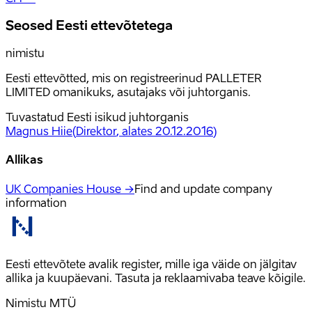
Seosed Eesti ettevõtetega
nimistu
Eesti ettevõtted, mis on registreerinud PALLETER
LIMITED omanikuks, asutajaks või juhtorganis.
Tuvastatud Eesti isikud juhtorganis
Magnus Hiie
(
Direktor
, alates 20.12.2016
)
Allikas
UK Companies House →
Find and update company
information
Eesti ettevõtete avalik register, mille iga väide on jälgitav
allika ja kuupäevani. Tasuta ja reklaamivaba teave kõigile.
Nimistu MTÜ