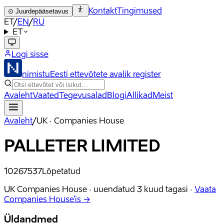
Kontakt
Tingimused
⊙
Juurdepääsetavus
ET
/
EN
/
RU
ET
Logi sisse
nimistu
Eesti ettevõtete avalik register
Avaleht
Vaated
Tegevusalad
Blogi
Allikad
Meist
Avaleht
/
UK · Companies House
PALLETER LIMITED
10267537
Lõpetatud
UK Companies House ·
uuendatud
3 kuud tagasi
·
Vaata
Companies House'is →
Üldandmed