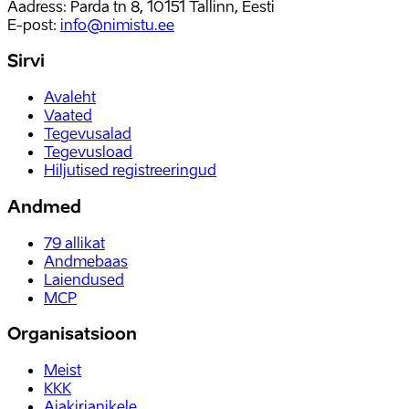
Aadress: Parda tn 8, 10151 Tallinn, Eesti
E-post
:
info@nimistu.ee
Sirvi
Avaleht
Vaated
Tegevusalad
Tegevusload
Hiljutised registreeringud
Andmed
79
allikat
Andmebaas
Laiendused
MCP
Organisatsioon
Meist
KKK
Ajakirjanikele