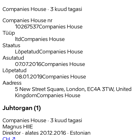
Companies House · 3 kuud tagasi
Companies House nr
10267537
Companies House
Tüüp
ltd
Companies House
Staatus
Lõpetatud
Companies House
Asutatud
07.07.2016
Companies House
Lõpetatud
08.01.2019
Companies House
Aadress
5 New Street Square, London, EC4A 3TW, United
Kingdom
Companies House
Juhtorgan (1)
Companies House · 3 kuud tagasi
Magnus HIIE
Direktor
·
alates
20.12.2016
·
Estonian
CH ↗