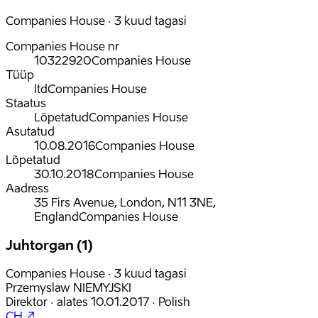
Companies House · 3 kuud tagasi
Companies House nr
10322920
Companies House
Tüüp
ltd
Companies House
Staatus
Lõpetatud
Companies House
Asutatud
10.08.2016
Companies House
Lõpetatud
30.10.2018
Companies House
Aadress
35 Firs Avenue, London, N11 3NE,
England
Companies House
Juhtorgan (1)
Companies House · 3 kuud tagasi
Przemyslaw NIEMYJSKI
Direktor
·
alates
10.01.2017
·
Polish
CH ↗