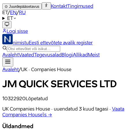
Kontakt
Tingimused
⊙
Juurdepääsetavus
ET
/
EN
/
RU
ET
Logi sisse
nimistu
Eesti ettevõtete avalik register
Avaleht
Vaated
Tegevusalad
Blogi
Allikad
Meist
Avaleht
/
UK · Companies House
JM QUICK SERVICES LTD
10322920
Lõpetatud
UK Companies House ·
uuendatud
3 kuud tagasi
·
Vaata
Companies House'is →
Üldandmed