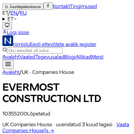
Kontakt
Tingimused
⊙
Juurdepääsetavus
ET
/
EN
/
RU
ET
Logi sisse
nimistu
Eesti ettevõtete avalik register
Avaleht
Vaated
Tegevusalad
Blogi
Allikad
Meist
Avaleht
/
UK · Companies House
EVERMOST
CONSTRUCTION LTD
10355200
Lõpetatud
UK Companies House ·
uuendatud
3 kuud tagasi
·
Vaata
Companies House'is →