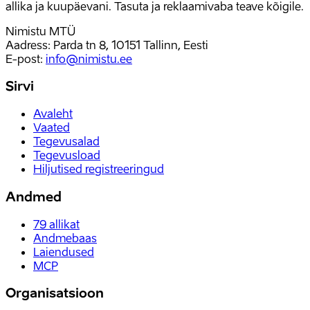
allika ja kuupäevani. Tasuta ja reklaamivaba teave kõigile.
Nimistu MTÜ
Aadress: Parda tn 8, 10151 Tallinn, Eesti
E-post
:
info@nimistu.ee
Sirvi
Avaleht
Vaated
Tegevusalad
Tegevusload
Hiljutised registreeringud
Andmed
79
allikat
Andmebaas
Laiendused
MCP
Organisatsioon