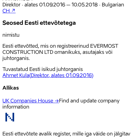
Direktor
·
alates
01.09.2016
– 10.05.2018
·
Bulgarian
CH ↗
Seosed Eesti ettevõtetega
nimistu
Eesti ettevõtted, mis on registreerinud EVERMOST
CONSTRUCTION LTD omanikuks, asutajaks või
juhtorganis.
Tuvastatud Eesti isikud juhtorganis
Ahmet Kula
(
Direktor
, alates 01.09.2016
)
Allikas
UK Companies House →
Find and update company
information
Eesti ettevõtete avalik register, mille iga väide on jälgitav