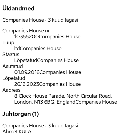
Üldandmed
Companies House · 3 kuud tagasi
Companies House nr
10355200
Companies House
Tüüp
ltd
Companies House
Staatus
Lõpetatud
Companies House
Asutatud
01.09.2016
Companies House
Lõpetatud
26.12.2023
Companies House
Aadress
8 Clock House Parade, North Circular Road,
London, N13 6BG, England
Companies House
Juhtorgan (1)
Companies House · 3 kuud tagasi
Ahmet KULA