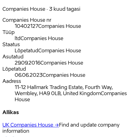
Companies House · 3 kuud tagasi
Companies House nr
10402127
Companies House
Tüüp
ltd
Companies House
Staatus
Lõpetatud
Companies House
Asutatud
29.09.2016
Companies House
Lõpetatud
06.06.2023
Companies House
Aadress
11-12 Hallmark Trading Estate, Fourth Way,
Wembley, HA9 0LB, United Kingdom
Companies
House
Allikas
UK Companies House →
Find and update company
information