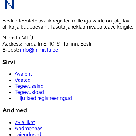
Eesti ettevõtete avalik register, mille iga väide on jälgitav
allika ja kuupäevani. Tasuta ja reklaamivaba teave kõigile.
Nimistu MTÜ
Aadress: Parda tn 8, 10151 Tallinn, Eesti
E-post
:
info@nimistu.ee
Sirvi
Avaleht
Vaated
Tegevusalad
Tegevusload
Hiljutised registreeringud
Andmed
79
allikat
Andmebaas
Laiendused