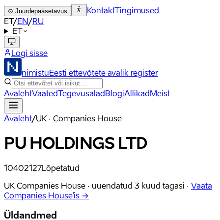
Kontakt
Tingimused
⊙
Juurdepääsetavus
ET
/
EN
/
RU
ET
Logi sisse
nimistu
Eesti ettevõtete avalik register
Avaleht
Vaated
Tegevusalad
Blogi
Allikad
Meist
Avaleht
/
UK · Companies House
PU HOLDINGS LTD
10402127
Lõpetatud
UK Companies House ·
uuendatud
3 kuud tagasi
·
Vaata
Companies House'is →
Üldandmed