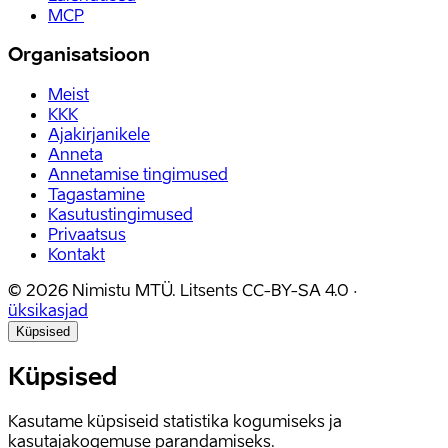
MCP
Organisatsioon
Meist
KKK
Ajakirjanikele
Anneta
Annetamise tingimused
Tagastamine
Kasutustingimused
Privaatsus
Kontakt
©
2026
Nimistu MTÜ.
Litsents
CC-BY-SA 4.0
·
üksikasjad
Küpsised
Küpsised
Kasutame küpsiseid statistika kogumiseks ja
kasutajakogemuse parandamiseks.