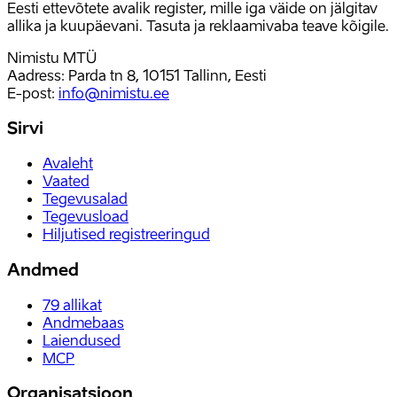
Eesti ettevõtete avalik register, mille iga väide on jälgitav
allika ja kuupäevani. Tasuta ja reklaamivaba teave kõigile.
Nimistu MTÜ
Aadress: Parda tn 8, 10151 Tallinn, Eesti
E-post
:
info@nimistu.ee
Sirvi
Avaleht
Vaated
Tegevusalad
Tegevusload
Hiljutised registreeringud
Andmed
79
allikat
Andmebaas
Laiendused
MCP
Organisatsioon