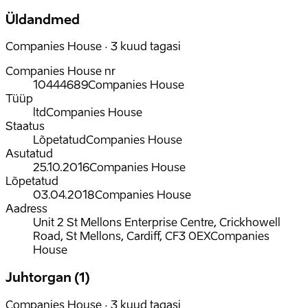
Üldandmed
Companies House · 3 kuud tagasi
Companies House nr
10444689
Companies House
Tüüp
ltd
Companies House
Staatus
Lõpetatud
Companies House
Asutatud
25.10.2016
Companies House
Lõpetatud
03.04.2018
Companies House
Aadress
Unit 2 St Mellons Enterprise Centre, Crickhowell
Road, St Mellons, Cardiff, CF3 0EX
Companies
House
Juhtorgan (1)
Companies House · 3 kuud tagasi