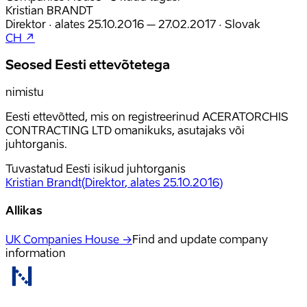
Kristian BRANDT
Direktor
·
alates
25.10.2016
– 27.02.2017
·
Slovak
CH ↗
Seosed Eesti ettevõtetega
nimistu
Eesti ettevõtted, mis on registreerinud ACERATORCHIS
CONTRACTING LTD omanikuks, asutajaks või
juhtorganis.
Tuvastatud Eesti isikud juhtorganis
Kristian Brandt
(
Direktor
, alates 25.10.2016
)
Allikas
UK Companies House →
Find and update company
information