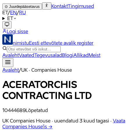
Kontakt
Tingimused
⊙
Juurdepääsetavus
ET
/
EN
/
RU
ET
Logi sisse
nimistu
Eesti ettevõtete avalik register
Avaleht
Vaated
Tegevusalad
Blogi
Allikad
Meist
Avaleht
/
UK · Companies House
ACERATORCHIS
CONTRACTING LTD
10444689
Lõpetatud
UK Companies House ·
uuendatud
3 kuud tagasi
·
Vaata
Companies House'is →