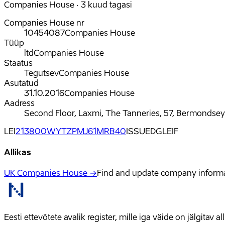
Companies House · 3 kuud tagasi
Companies House nr
10454087
Companies House
Tüüp
ltd
Companies House
Staatus
Tegutsev
Companies House
Asutatud
31.10.2016
Companies House
Aadress
Second Floor, Laxmi, The Tanneries, 57, Bermondsey
LEI
213800WYTZPMJ61MRB40
ISSUED
GLEIF
Allikas
UK Companies House →
Find and update company inform
Eesti ettevõtete avalik register, mille iga väide on jälgitav 