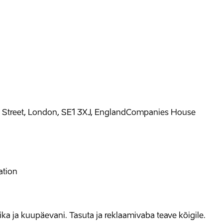
 Street, London, SE1 3XJ, England
Companies House
ation
allika ja kuupäevani. Tasuta ja reklaamivaba teave kõigile.