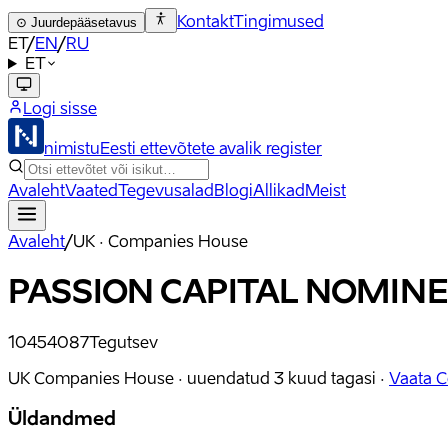
Kontakt
Tingimused
⊙
Juurdepääsetavus
ET
/
EN
/
RU
ET
Logi sisse
nimistu
Eesti ettevõtete avalik register
Avaleht
Vaated
Tegevusalad
Blogi
Allikad
Meist
Avaleht
/
UK · Companies House
PASSION CAPITAL NOMINE
10454087
Tegutsev
UK Companies House ·
uuendatud
3 kuud tagasi
·
Vaata 
Üldandmed