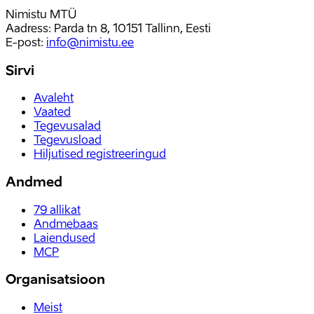
Nimistu MTÜ
Aadress: Parda tn 8, 10151 Tallinn, Eesti
E-post
:
info@nimistu.ee
Sirvi
Avaleht
Vaated
Tegevusalad
Tegevusload
Hiljutised registreeringud
Andmed
79
allikat
Andmebaas
Laiendused
MCP
Organisatsioon
Meist