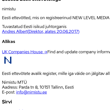
nimistu
Eesti ettevõtted, mis on registreerinud NEW LEVEL MEDIA
Tuvastatud Eesti isikud juhtorganis
Andres Albert
(
Direktor
, alates 20.06.2017
)
Allikas
UK Companies House →
Find and update company inform
Eesti ettevõtete avalik register, mille iga väide on jälgitav 
Nimistu MTÜ
Aadress: Parda tn 8, 10151 Tallinn, Eesti
E-post
:
info@nimistu.ee
Sirvi