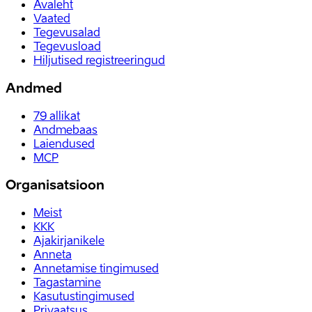
Avaleht
Vaated
Tegevusalad
Tegevusload
Hiljutised registreeringud
Andmed
79
allikat
Andmebaas
Laiendused
MCP
Organisatsioon
Meist
KKK
Ajakirjanikele
Anneta
Annetamise tingimused
Tagastamine
Kasutustingimused
Privaatsus