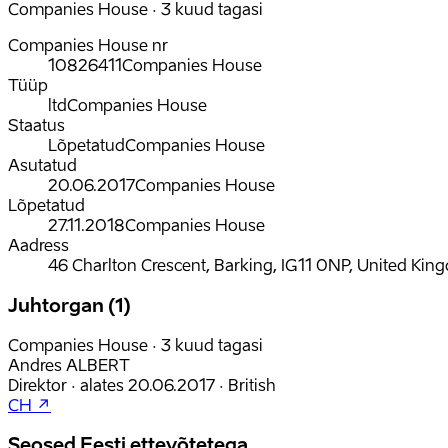
Companies House · 3 kuud tagasi
Companies House nr
10826411
Companies House
Tüüp
ltd
Companies House
Staatus
Lõpetatud
Companies House
Asutatud
20.06.2017
Companies House
Lõpetatud
27.11.2018
Companies House
Aadress
46 Charlton Crescent, Barking, IG11 0NP, United Ki
Juhtorgan (1)
Companies House · 3 kuud tagasi
Andres ALBERT
Direktor
·
alates
20.06.2017
·
British
CH ↗
Seosed Eesti ettevõtetega