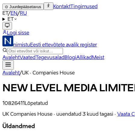
Kontakt
Tingimused
⊙
Juurdepääsetavus
ET
/
EN
/
RU
ET
Logi sisse
nimistu
Eesti ettevõtete avalik register
Avaleht
Vaated
Tegevusalad
Blogi
Allikad
Meist
Avaleht
/
UK · Companies House
NEW LEVEL MEDIA LIMITE
10826411
Lõpetatud
UK Companies House ·
uuendatud
3 kuud tagasi
·
Vaata 
Üldandmed