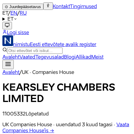
Kontakt
Tingimused
⊙
Juurdepääsetavus
ET
/
EN
/
RU
ET
Logi sisse
nimistu
Eesti ettevõtete avalik register
Avaleht
Vaated
Tegevusalad
Blogi
Allikad
Meist
Avaleht
/
UK · Companies House
KEARSLEY CHAMBERS
LIMITED
11005332
Lõpetatud
UK Companies House ·
uuendatud
3 kuud tagasi
·
Vaata
Companies House'is →