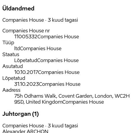
Üldandmed
Companies House · 3 kuud tagasi
Companies House nr
11005332
Companies House
Tüüp
ltd
Companies House
Staatus
Lõpetatud
Companies House
Asutatud
10.10.2017
Companies House
Lõpetatud
31.10.2023
Companies House
Aadress
75h Odhams Walk, Covent Garden, London, WC2H
9SD, United Kingdom
Companies House
Juhtorgan (1)
Companies House · 3 kuud tagasi
Alexander ARCHON