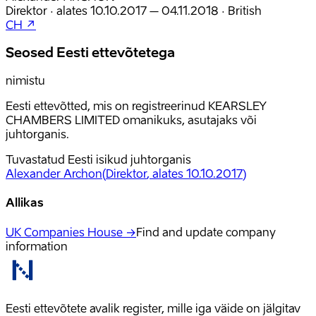
Direktor
·
alates
10.10.2017
– 04.11.2018
·
British
CH ↗
Seosed Eesti ettevõtetega
nimistu
Eesti ettevõtted, mis on registreerinud KEARSLEY
CHAMBERS LIMITED omanikuks, asutajaks või
juhtorganis.
Tuvastatud Eesti isikud juhtorganis
Alexander Archon
(
Direktor
, alates 10.10.2017
)
Allikas
UK Companies House →
Find and update company
information
Eesti ettevõtete avalik register, mille iga väide on jälgitav