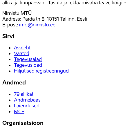
allika ja kuupäevani. Tasuta ja reklaamivaba teave kõigile.
Nimistu MTÜ
Aadress: Parda tn 8, 10151 Tallinn, Eesti
E-post
:
info@nimistu.ee
Sirvi
Avaleht
Vaated
Tegevusalad
Tegevusload
Hiljutised registreeringud
Andmed
79
allikat
Andmebaas
Laiendused
MCP
Organisatsioon