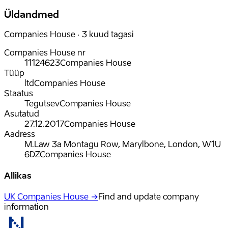
Üldandmed
Companies House · 3 kuud tagasi
Companies House nr
11124623
Companies House
Tüüp
ltd
Companies House
Staatus
Tegutsev
Companies House
Asutatud
27.12.2017
Companies House
Aadress
M.Law 3a Montagu Row, Marylbone, London, W1U
6DZ
Companies House
Allikas
UK Companies House →
Find and update company
information