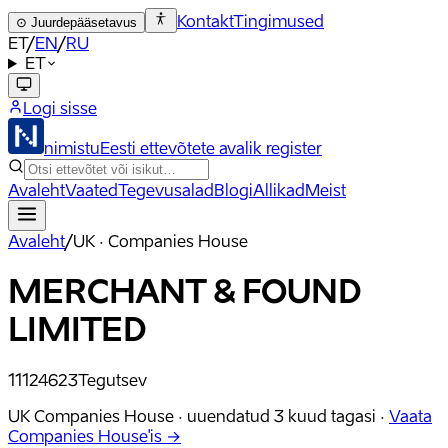
Kontakt
Tingimused
⊙
Juurdepääsetavus
ET
/
EN
/
RU
ET
Logi sisse
nimistu
Eesti ettevõtete avalik register
Avaleht
Vaated
Tegevusalad
Blogi
Allikad
Meist
Avaleht
/
UK · Companies House
MERCHANT & FOUND
LIMITED
11124623
Tegutsev
UK Companies House ·
uuendatud
3 kuud tagasi
·
Vaata
Companies House'is →