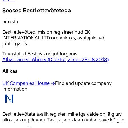
Seosed Eesti ettevõtetega
nimistu
Eesti ettevõtted, mis on registreerinud EK
INTERNATIONAL LTD omanikuks, asutajaks või
juhtorganis.
Tuvastatud Eesti isikud juhtorganis
Athar Jameel Ahmed
(
Direktor
, alates 28.08.2018
)
Allikas
UK Companies House →
Find and update company
information
Eesti ettevõtete avalik register, mille iga väide on jälgitav
allika ja kuupäevani. Tasuta ja reklaamivaba teave kõigile.