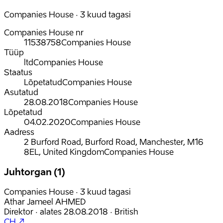
Companies House · 3 kuud tagasi
Companies House nr
11538758
Companies House
Tüüp
ltd
Companies House
Staatus
Lõpetatud
Companies House
Asutatud
28.08.2018
Companies House
Lõpetatud
04.02.2020
Companies House
Aadress
2 Burford Road, Burford Road, Manchester, M16
8EL, United Kingdom
Companies House
Juhtorgan (1)
Companies House · 3 kuud tagasi
Athar Jameel AHMED
Direktor
·
alates
28.08.2018
·
British
CH ↗