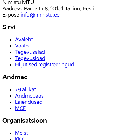
Nimistu MTÜ
Aadress: Parda tn 8, 10151 Tallinn, Eesti
E-post
:
info@nimistu.ee
Sirvi
Avaleht
Vaated
Tegevusalad
Tegevusload
Hiljutised registreeringud
Andmed
79
allikat
Andmebaas
Laiendused
MCP
Organisatsioon
Meist
KKK