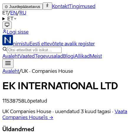
Kontakt
Tingimused
⊙
Juurdepääsetavus
ET
/
EN
/
RU
ET
Logi sisse
nimistu
Eesti ettevõtete avalik register
Avaleht
Vaated
Tegevusalad
Blogi
Allikad
Meist
Avaleht
/
UK · Companies House
EK INTERNATIONAL LTD
11538758
Lõpetatud
UK Companies House ·
uuendatud
3 kuud tagasi
·
Vaata
Companies House'is →
Üldandmed