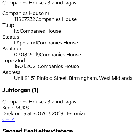
Companies House · 3 kuud tagasi
Companies House nr
11867732
Companies House
Tüüp
ltd
Companies House
Staatus
Lõpetatud
Companies House
Asutatud
07.03.2019
Companies House
Lõpetatud
19.01.2021
Companies House
Aadress
Unit 81 51 Pinfold Street, Birmingham, West Midland
Juhtorgan (1)
Companies House · 3 kuud tagasi
Kenet VUKS
Direktor
·
alates
07.03.2019
·
Estonian
CH ↗
Seosed Eesti ettevõtetega