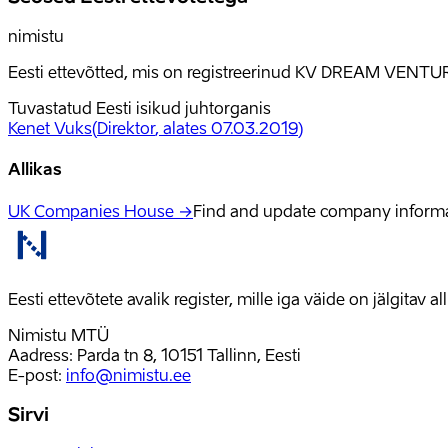
nimistu
Eesti ettevõtted, mis on registreerinud KV DREAM VENTUR
Tuvastatud Eesti isikud juhtorganis
Kenet Vuks
(
Direktor
, alates 07.03.2019
)
Allikas
UK Companies House →
Find and update company inform
Eesti ettevõtete avalik register, mille iga väide on jälgitav 
Nimistu MTÜ
Aadress: Parda tn 8, 10151 Tallinn, Eesti
E-post
:
info@nimistu.ee
Sirvi