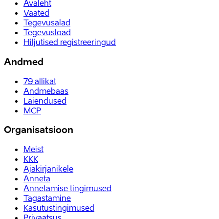
Avaleht
Vaated
Tegevusalad
Tegevusload
Hiljutised registreeringud
Andmed
79
allikat
Andmebaas
Laiendused
MCP
Organisatsioon
Meist
KKK
Ajakirjanikele
Anneta
Annetamise tingimused
Tagastamine
Kasutustingimused
Privaatsus