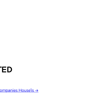
TED
Companies House'is →