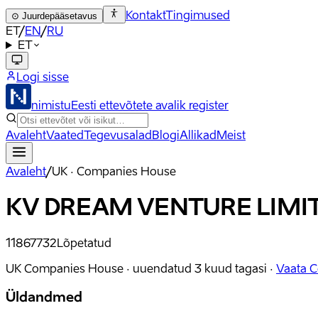
Kontakt
Tingimused
⊙
Juurdepääsetavus
ET
/
EN
/
RU
ET
Logi sisse
nimistu
Eesti ettevõtete avalik register
Avaleht
Vaated
Tegevusalad
Blogi
Allikad
Meist
Avaleht
/
UK · Companies House
KV DREAM VENTURE LIMI
11867732
Lõpetatud
UK Companies House ·
uuendatud
3 kuud tagasi
·
Vaata 
Üldandmed